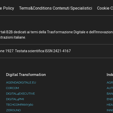
e Policy
Terms&Conditions Contenuti Specialistici
Cookie C
portali B2B dedicati ai temi della Trasformazione Digitale e dell’Innovazio
razioni italiane.
ione 1927. Testata scientifica ISSN 2421-4167
Digital Transformation
Ind
AGENDADIGITALE.EU
AGR
CORCOM
AUT
DIGITAL4EXECUTIVE
BAN
DIGITAL4PMI
ENE
TECHCOMPANY360
HEA
ZEROUNO
INN