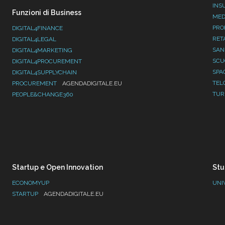
INS
Funzioni di Business
MED
PRO
DIGITAL4FINANCE
RET
DIGITAL4LEGAL
SAN
DIGITAL4MARKETING
SC
DIGITAL4PROCUREMENT
SPA
DIGITAL4SUPPLYCHAIN
TEL
PROCUREMENT
AGENDADIGITALE.EU
TUR
PEOPLE&CHANGE360
Startup e Open Innovation
Stu
ECONOMYUP
UNI
STARTUP
AGENDADIGITALE.EU