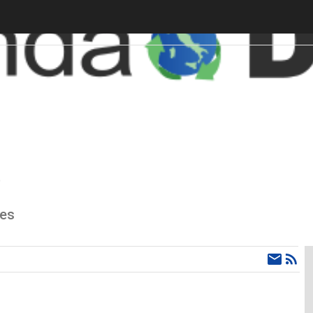
e
ies