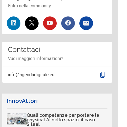
Entra nella community
Contattaci
Vuoi maggiori informazioni?
content_copy
info@agendadigitale.eu
InnovAttori
Quali competenze per portare la
physical AI nello spazio: il caso
Sitael