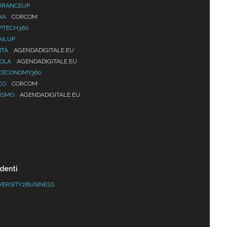
URANCEUP
IA
CORCOM
PTECH360
AILUP
ITÀ
AGENDADIGITALE.EU
UOLA
AGENDADIGITALE.EU
CECONOMY360
CO
CORCOM
ISMO
AGENDADIGITALE.EU
denti
VERSITY2BUSINESS