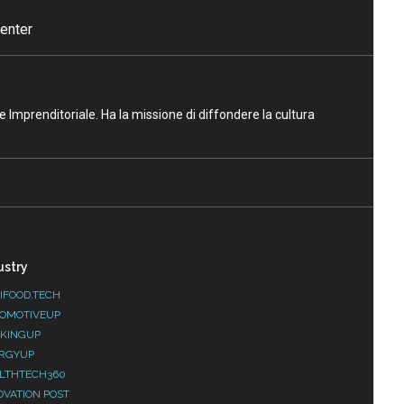
enter
ne Imprenditoriale. Ha la missione di diffondere la cultura
ustry
IFOOD.TECH
OMOTIVEUP
KINGUP
RGYUP
LTHTECH360
OVATION POST