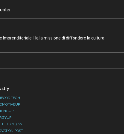
enter
ne Imprenditoriale. Ha la missione di diffondere la cultura
ustry
IFOOD.TECH
OMOTIVEUP
KINGUP
RGYUP
LTHTECH360
OVATION POST