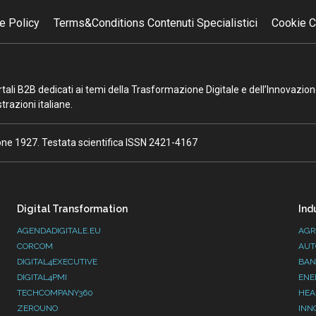
e Policy
Terms&Conditions Contenuti Specialistici
Cookie C
portali B2B dedicati ai temi della Trasformazione Digitale e dell’Innovazio
razioni italiane.
ione 1927. Testata scientifica ISSN 2421-4167
Digital Transformation
Ind
AGENDADIGITALE.EU
AGR
CORCOM
AUT
DIGITAL4EXECUTIVE
BAN
DIGITAL4PMI
ENE
TECHCOMPANY360
HEA
ZEROUNO
INN