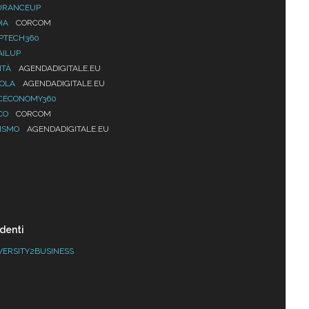
URANCEUP
IA
CORCOM
PTECH360
AILUP
ITÀ
AGENDADIGITALE.EU
UOLA
AGENDADIGITALE.EU
CECONOMY360
CO
CORCOM
ISMO
AGENDADIGITALE.EU
denti
VERSITY2BUSINESS