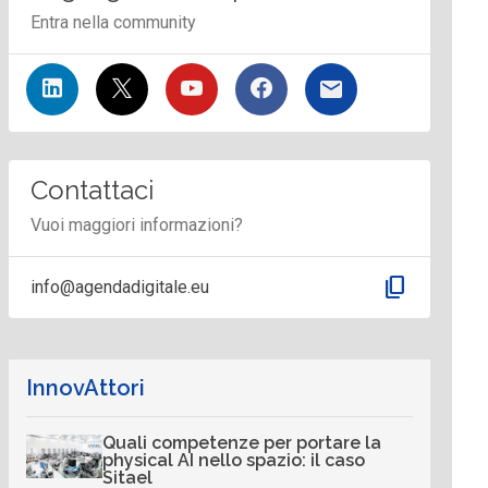
Entra nella community
Contattaci
Vuoi maggiori informazioni?
content_copy
info@agendadigitale.eu
InnovAttori
Quali competenze per portare la
physical AI nello spazio: il caso
Sitael