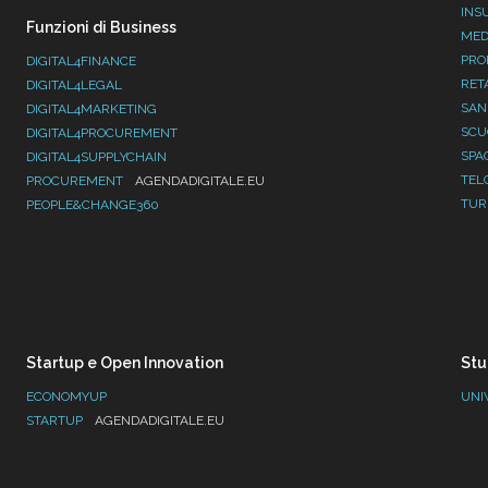
INS
Funzioni di Business
MED
PRO
DIGITAL4FINANCE
RET
DIGITAL4LEGAL
SAN
DIGITAL4MARKETING
SC
DIGITAL4PROCUREMENT
SPA
DIGITAL4SUPPLYCHAIN
TEL
PROCUREMENT
AGENDADIGITALE.EU
TUR
PEOPLE&CHANGE360
Startup e Open Innovation
Stu
ECONOMYUP
UNI
STARTUP
AGENDADIGITALE.EU