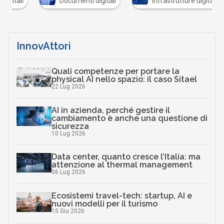
tali
Documenti digitali
Infrastrutture digitali
InnovAttori
Quali competenze per portare la
physical AI nello spazio: il caso Sitael
22 Lug 2026
AI in azienda, perché gestire il
cambiamento è anche una questione di
sicurezza
10 Lug 2026
Data center, quanto cresce l’Italia: ma
attenzione al thermal management
06 Lug 2026
Ecosistemi travel-tech: startup, AI e
nuovi modelli per il turismo
15 Giu 2026