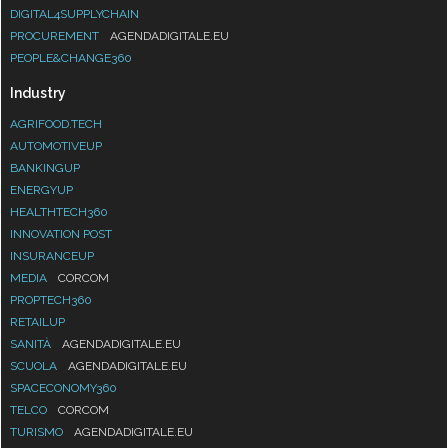
DIGITAL4SUPPLYCHAIN
PROCUREMENT
AGENDADIGITALE.EU
PEOPLE&CHANGE360
Industry
AGRIFOOD.TECH
AUTOMOTIVEUP
BANKINGUP
ENERGYUP
HEALTHTECH360
INNOVATION POST
INSURANCEUP
MEDIA
CORCOM
PROPTECH360
RETAILUP
SANITÀ
AGENDADIGITALE.EU
SCUOLA
AGENDADIGITALE.EU
SPACECONOMY360
TELCO
CORCOM
TURISMO
AGENDADIGITALE.EU