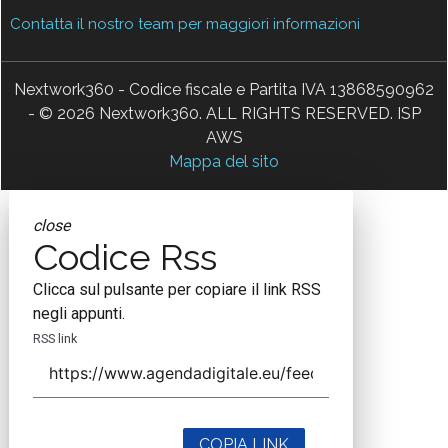
Contatta il nostro team per maggiori informazioni
Nextwork360 - Codice fiscale e Partita IVA 13868590962
- © 2026 Nextwork360. ALL RIGHTS RESERVED. ISP
AWS
Mappa del sito
close
Codice Rss
Clicca sul pulsante per copiare il link RSS
negli appunti.
RSS link
COPIA LINK