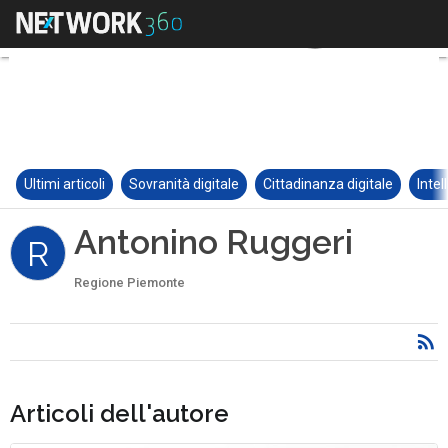
Ultimi articoli
Sovranità digitale
Cittadinanza digitale
Intel
Antonino Ruggeri
R
Regione Piemonte
Articoli dell'autore