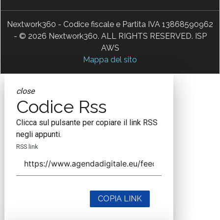
Nextwork360 - Codice fiscale e Partita IVA 13868590962
- © 2026 Nextwork360. ALL RIGHTS RESERVED. ISP
AWS
Mappa del sito
close
Codice Rss
Clicca sul pulsante per copiare il link RSS
negli appunti.
RSS link
COPIA LINK