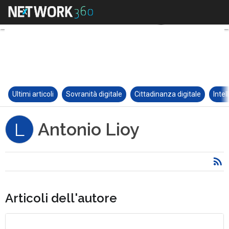
Ultimi articoli
Sovranità digitale
Cittadinanza digitale
Intel
Antonio Lioy
L
Articoli dell'autore