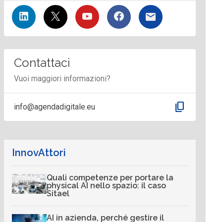
Contattaci
Vuoi maggiori informazioni?
content_copy
info@agendadigitale.eu
InnovAttori
Quali competenze per portare la
physical AI nello spazio: il caso
Sitael
AI in azienda, perché gestire il