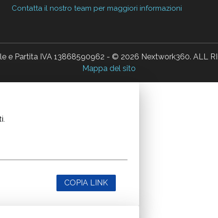
Contatta il nostro team per maggiori informazioni
ale e Partita IVA 13868590962 - © 2026 Nextwork360. AL
Mappa del sito
i.
COPIA LINK