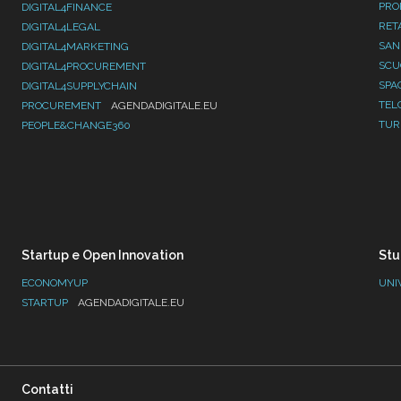
PRO
DIGITAL4FINANCE
RET
DIGITAL4LEGAL
SAN
DIGITAL4MARKETING
SC
DIGITAL4PROCUREMENT
SPA
DIGITAL4SUPPLYCHAIN
TEL
PROCUREMENT
AGENDADIGITALE.EU
TUR
PEOPLE&CHANGE360
Startup e Open Innovation
Stu
ECONOMYUP
UNI
STARTUP
AGENDADIGITALE.EU
Contatti