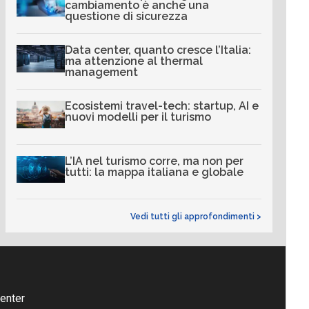
cambiamento è anche una
questione di sicurezza
Data center, quanto cresce l’Italia:
ma attenzione al thermal
management
Ecosistemi travel-tech: startup, AI e
nuovi modelli per il turismo
L’IA nel turismo corre, ma non per
tutti: la mappa italiana e globale
Vedi tutti gli approfondimenti >
enter