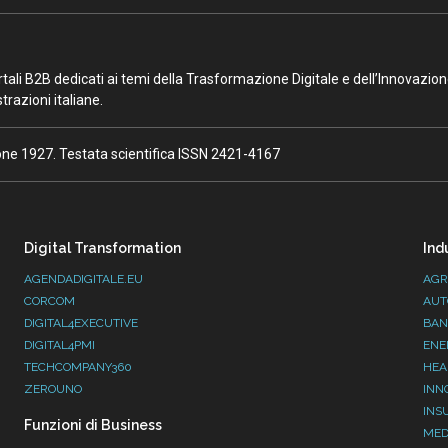
portali B2B dedicati ai temi della Trasformazione Digitale e dell’Innovazio
razioni italiane.
ione 1927. Testata scientifica ISSN 2421-4167
Digital Transformation
Ind
AGENDADIGITALE.EU
AGR
CORCOM
AUT
DIGITAL4EXECUTIVE
BAN
DIGITAL4PMI
ENE
TECHCOMPANY360
HEA
ZEROUNO
INN
INS
Funzioni di Business
MED