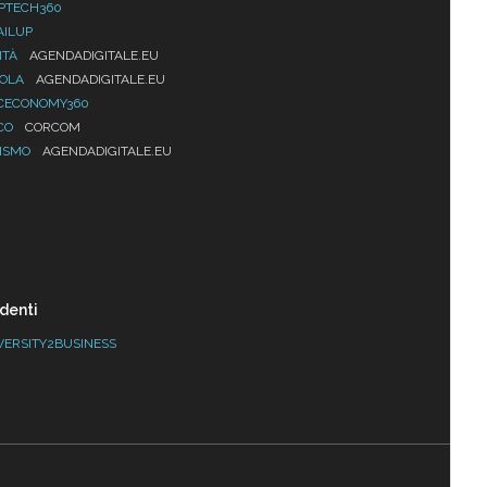
PTECH360
AILUP
ITÀ
AGENDADIGITALE.EU
UOLA
AGENDADIGITALE.EU
CECONOMY360
CO
CORCOM
ISMO
AGENDADIGITALE.EU
denti
VERSITY2BUSINESS