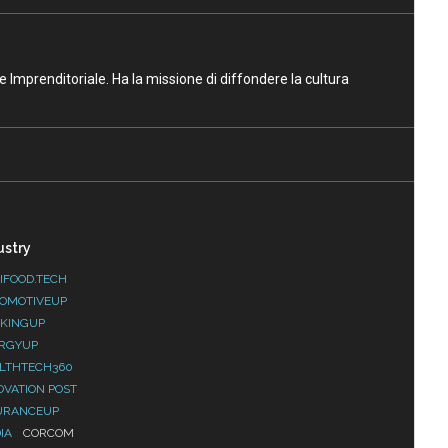
ne Imprenditoriale. Ha la missione di diffondere la cultura
ustry
IFOOD.TECH
OMOTIVEUP
KINGUP
RGYUP
LTHTECH360
OVATION POST
URANCEUP
IA
CORCOM