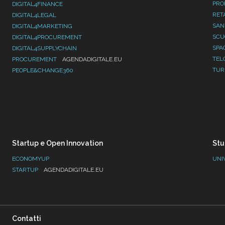
PRO
DIGITAL4FINANCE
RET
DIGITAL4LEGAL
SAN
DIGITAL4MARKETING
SC
DIGITAL4PROCUREMENT
SPA
DIGITAL4SUPPLYCHAIN
TEL
PROCUREMENT
AGENDADIGITALE.EU
TUR
PEOPLE&CHANGE360
Startup e Open Innovation
Stu
ECONOMYUP
UNI
STARTUP
AGENDADIGITALE.EU
Contatti