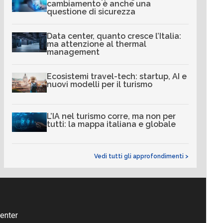
cambiamento è anche una
questione di sicurezza
Data center, quanto cresce l’Italia:
ma attenzione al thermal
management
Ecosistemi travel-tech: startup, AI e
nuovi modelli per il turismo
L’IA nel turismo corre, ma non per
tutti: la mappa italiana e globale
Vedi tutti gli approfondimenti >
enter