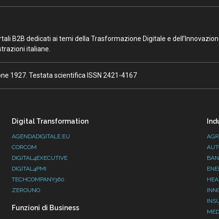
portali B2B dedicati ai temi della Trasformazione Digitale e dell’Innovazio
razioni italiane.
ione 1927. Testata scientifica ISSN 2421-4167
Digital Transformation
Ind
AGENDADIGITALE.EU
AGR
CORCOM
AUT
DIGITAL4EXECUTIVE
BAN
DIGITAL4PMI
ENE
TECHCOMPANY360
HEA
ZEROUNO
INN
INS
Funzioni di Business
MED