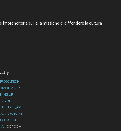
ne Imprenditoriale. Ha la missione di diffondere la cultura
ustry
IFOOD.TECH
OMOTIVEUP
KINGUP
RGYUP
LTHTECH360
OVATION POST
URANCEUP
IA
CORCOM