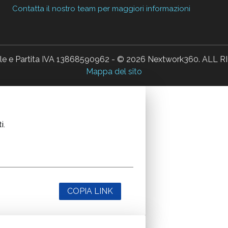
Contatta il nostro team per maggiori informazioni
ale e Partita IVA 13868590962 - © 2026 Nextwork360. AL
Mappa del sito
i.
COPIA LINK