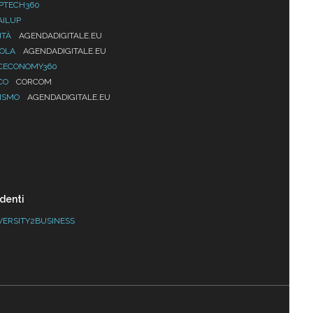
PTECH360
AILUP
ITÀ
AGENDADIGITALE.EU
UOLA
AGENDADIGITALE.EU
CECONOMY360
CO
CORCOM
ISMO
AGENDADIGITALE.EU
denti
VERSITY2BUSINESS