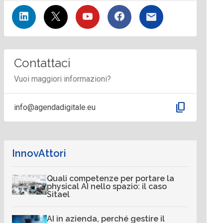
Contattaci
Vuoi maggiori informazioni?
content_copy
info@agendadigitale.eu
InnovAttori
Quali competenze per portare la
physical AI nello spazio: il caso
Sitael
AI in azienda, perché gestire il