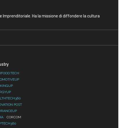
ne Imprenditoriale. Ha la missione di diffondere la cultura
ustry
IFOOD.TECH
OMOTIVEUP
KINGUP
RGYUP
LTHTECH360
OVATION POST
URANCEUP
IA
CORCOM
PTECH360