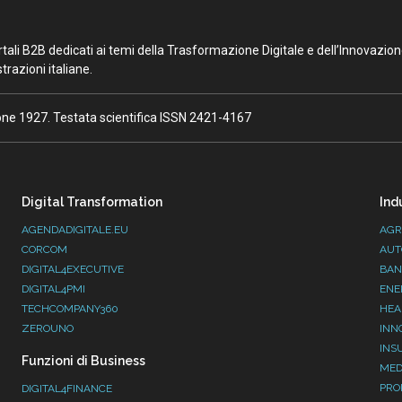
portali B2B dedicati ai temi della Trasformazione Digitale e dell’Innovazio
razioni italiane.
ione 1927. Testata scientifica ISSN 2421-4167
Digital Transformation
Ind
AGENDADIGITALE.EU
AGR
CORCOM
AUT
DIGITAL4EXECUTIVE
BAN
DIGITAL4PMI
ENE
TECHCOMPANY360
HEA
ZEROUNO
INN
INS
Funzioni di Business
MED
PRO
DIGITAL4FINANCE