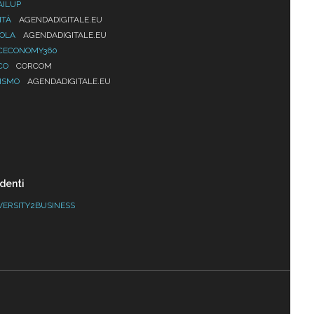
AILUP
ITÀ
AGENDADIGITALE.EU
UOLA
AGENDADIGITALE.EU
CECONOMY360
CO
CORCOM
ISMO
AGENDADIGITALE.EU
denti
VERSITY2BUSINESS