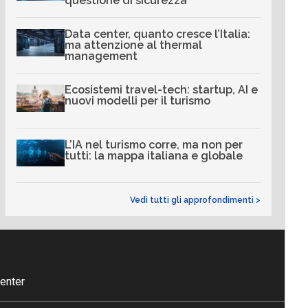
questione di sicurezza
Data center, quanto cresce l’Italia:
ma attenzione al thermal
management
Ecosistemi travel-tech: startup, AI e
nuovi modelli per il turismo
L’IA nel turismo corre, ma non per
tutti: la mappa italiana e globale
Vedi tutti gli approfondimenti >
enter