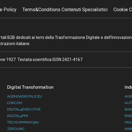
e Policy
Terms&Conditions Contenuti Specialistici
Cookie C
portali B2B dedicati ai temi della Trasformazione Digitale e dell’Innovazio
razioni italiane.
ione 1927. Testata scientifica ISSN 2421-4167
Digital Transformation
Ind
AGENDADIGITALE.EU
AGR
CORCOM
AUT
DIGITAL4EXECUTIVE
BAN
DIGITAL4PMI
ENE
TECHCOMPANY360
HEA
ZEROUNO
INN