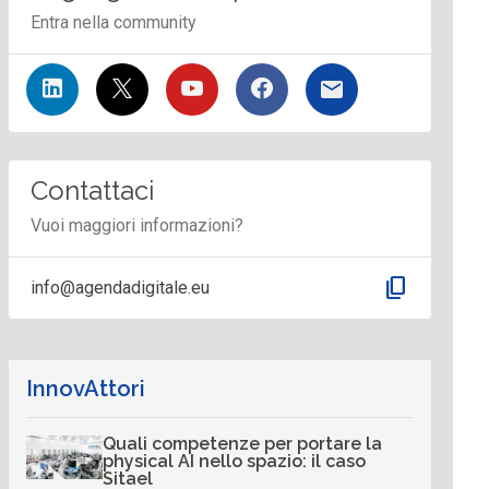
Entra nella community
Contattaci
Vuoi maggiori informazioni?
content_copy
info@agendadigitale.eu
InnovAttori
Quali competenze per portare la
physical AI nello spazio: il caso
Sitael