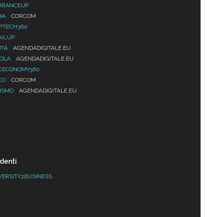
URANCEUP
IA
CORCOM
PTECH360
AILUP
ITÀ
AGENDADIGITALE.EU
UOLA
AGENDADIGITALE.EU
CECONOMY360
CO
CORCOM
ISMO
AGENDADIGITALE.EU
denti
VERSITY2BUSINESS