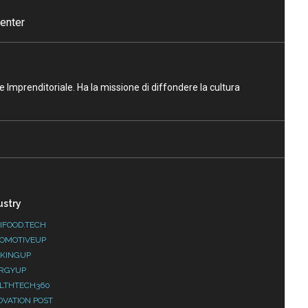
enter
ne Imprenditoriale. Ha la missione di diffondere la cultura
ustry
IFOOD.TECH
OMOTIVEUP
KINGUP
RGYUP
LTHTECH360
OVATION POST