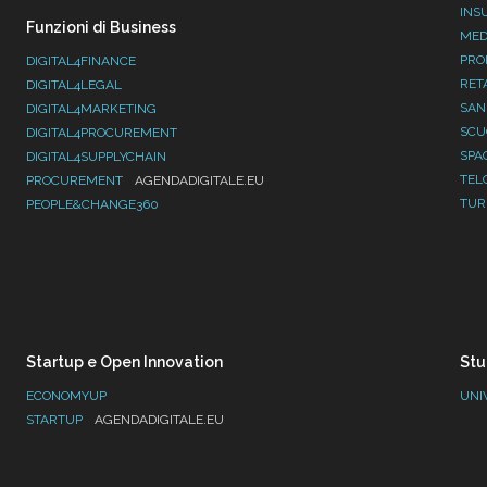
INS
Funzioni di Business
MED
PRO
DIGITAL4FINANCE
RET
DIGITAL4LEGAL
SAN
DIGITAL4MARKETING
SC
DIGITAL4PROCUREMENT
SPA
DIGITAL4SUPPLYCHAIN
TEL
PROCUREMENT
AGENDADIGITALE.EU
TUR
PEOPLE&CHANGE360
Startup e Open Innovation
Stu
ECONOMYUP
UNI
STARTUP
AGENDADIGITALE.EU