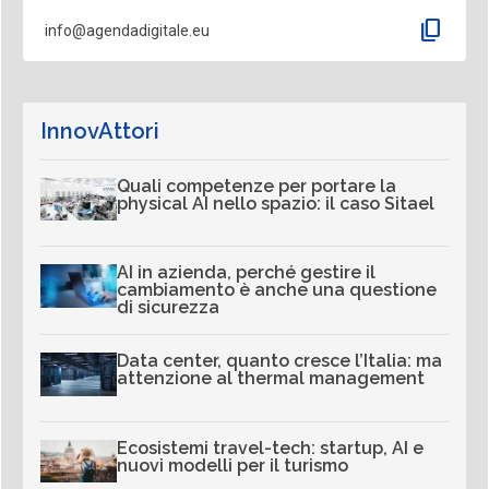
content_copy
info@agendadigitale.eu
InnovAttori
Quali competenze per portare la
physical AI nello spazio: il caso Sitael
AI in azienda, perché gestire il
cambiamento è anche una questione
di sicurezza
Data center, quanto cresce l’Italia: ma
attenzione al thermal management
Ecosistemi travel-tech: startup, AI e
nuovi modelli per il turismo