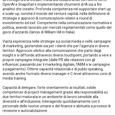
OpenAI e Snapchat e implementando strumenti di IA sia a fini
analitici che creativi. Profonda competenza nel supportare start-up
e scale-up, nonché il mondo del venture capital, nella definizione di
strategie e approcci di comunicazione relativi a round di
investimento ed exit. Competente nella comunicazione normativa e
politica, avendo lavorato per mercati regolamentati come quello del
gioco d’azzardo (lancio di William Hill in Italia).
Vasta esperienza nelle strategie sui social media e nelle campagne
di marketing, gestendole sia per i clienti che per l’agenzia in diversi
territori. Approccio olistico alla comunicazione che parte dagli
insight e si diffonde attraverso diversi touchpoint, portando a vere e
proprie campagne integrate (dalle PR alle relazioni con gli
influencer, passando per il marketing digitale, l’ABM e le campagne
a pagamento). Ottime capacità relazionali e di public speaking,
avendo anche formato diversi manager e C-level attraverso corsi di
media training.
Capacità di delegare, forte orientamento ai risultati, solide
competenze di project management grazie alla responsabilità su
due territori maturata in un ambiente di lavoro sensibile alla
diversità e all’inclusione, interagendo quotidianamente con il
personale delle risorse umane e del finance e abituata a processi di
revisione e autovalutazione.