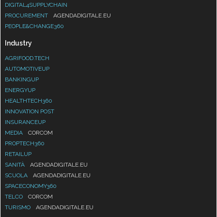
DIGITAL4SUPPLYCHAIN
PROCUREMENT
AGENDADIGITALE.EU
PEOPLE&CHANGE360
Industry
AGRIFOOD.TECH
AUTOMOTIVEUP
BANKINGUP
ENERGYUP
HEALTHTECH360
INNOVATION POST
INSURANCEUP
MEDIA
CORCOM
PROPTECH360
RETAILUP
SANITÀ
AGENDADIGITALE.EU
SCUOLA
AGENDADIGITALE.EU
SPACECONOMY360
TELCO
CORCOM
TURISMO
AGENDADIGITALE.EU