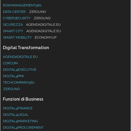
RISKMANAGEMENT360
DATA CENTER
ZEROUNO
CYBERSECURITY
ZEROUNO
SICUREZZA
AGENDADIGITALE.EU
SMART CITY
AGENDADIGITALE.EU
SMART MOBILITY
ECONOMYUP
Digital Transformation
AGENDADIGITALE.EU
CORCOM
DIGITAL4EXECUTIVE
DIGITAL4PMI
TECHCOMPANY360
ZEROUNO
Funzioni di Business
DIGITAL4FINANCE
DIGITAL4LEGAL
DIGITAL4MARKETING
DIGITAL4PROCUREMENT