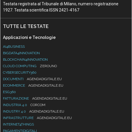
Testata registrata al Tribunale di Milano, numero registrazione
1927. Testata scientifica ISSN 2421-4167
TUTTE LE TESTATE
Applicazioni e Tecnologie
AI4BUSINESS
BIGDATA4INNOVATION
BLOCKCHAIN4INNOVATION
CLOUD COMPUTING
ZEROUNO
CYBERSECURITY360
DOCUMENTI
AGENDADIGITALE.EU
ECOMMERCE
AGENDADIGITALE.EU
ESG360
FATTURAZIONE
AGENDADIGITALE.EU
INDUSTRIA 4.0
CORCOM
INDUSTRY 4.0
AGENDADIGITALE.EU
INFRASTRUTTURE
AGENDADIGITALE.EU
INTERNET4THINGS
PAGAMENTIDIGITALI