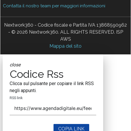
Contatta il nostro team per maggiori informazioni
Nextwork360 - Codice fiscale e Partita IVA 13868590962
- © 2026 Nextwork360. ALL RIGHTS RESERVED. ISP
AWS
Mappa del sito
close
Codice Rss
Clicca sul pulsante per copiare il link RSS
negli appunti.
RSS link
COPIA LINK