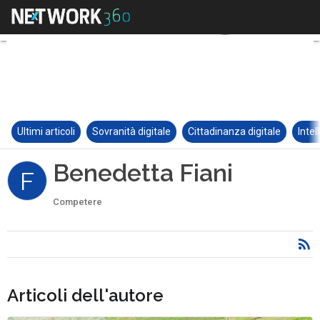
Ultimi articoli
Sovranità digitale
Cittadinanza digitale
Intel
Benedetta Fiani
F
Competere
Articoli dell'autore