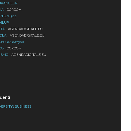
URANCEUP
IA
CORCOM
PTECH360
AILUP
ITÀ
AGENDADIGITALE.EU
UOLA
AGENDADIGITALE.EU
CECONOMY360
CO
CORCOM
ISMO
AGENDADIGITALE.EU
denti
VERSITY2BUSINESS