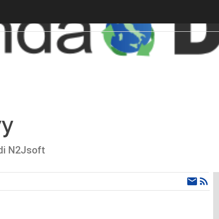
vy
 di N2Jsoft