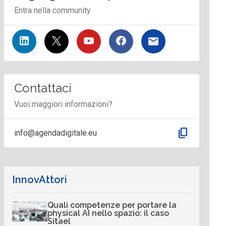
Entra nella community
Contattaci
Vuoi maggiori informazioni?
content_copy
info@agendadigitale.eu
InnovAttori
Quali competenze per portare la
physical AI nello spazio: il caso
Sitael