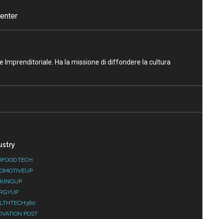
enter
ne Imprenditoriale. Ha la missione di diffondere la cultura
ustry
IFOOD.TECH
OMOTIVEUP
KINGUP
RGYUP
LTHTECH360
OVATION POST