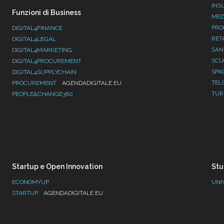
INS
Funzioni di Business
MED
PRO
DIGITAL4FINANCE
RET
DIGITAL4LEGAL
SAN
DIGITAL4MARKETING
SC
DIGITAL4PROCUREMENT
SPA
DIGITAL4SUPPLYCHAIN
TEL
PROCUREMENT
AGENDADIGITALE.EU
TUR
PEOPLE&CHANGE360
Startup e Open Innovation
Stu
ECONOMYUP
UNI
STARTUP
AGENDADIGITALE.EU