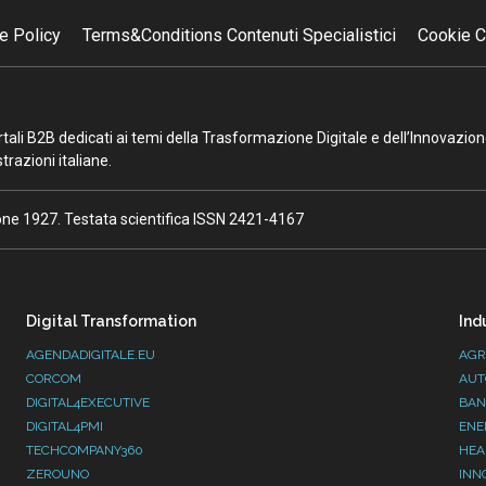
e Policy
Terms&Conditions Contenuti Specialistici
Cookie C
portali B2B dedicati ai temi della Trasformazione Digitale e dell’Innovazio
razioni italiane.
ione 1927. Testata scientifica ISSN 2421-4167
Digital Transformation
Ind
AGENDADIGITALE.EU
AGR
CORCOM
AUT
DIGITAL4EXECUTIVE
BAN
DIGITAL4PMI
ENE
TECHCOMPANY360
HEA
ZEROUNO
INN