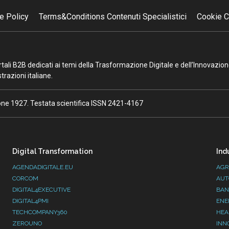
e Policy
Terms&Conditions Contenuti Specialistici
Cookie C
portali B2B dedicati ai temi della Trasformazione Digitale e dell’Innovazio
razioni italiane.
ione 1927. Testata scientifica ISSN 2421-4167
Digital Transformation
Ind
AGENDADIGITALE.EU
AGR
CORCOM
AUT
DIGITAL4EXECUTIVE
BAN
DIGITAL4PMI
ENE
TECHCOMPANY360
HEA
ZEROUNO
INN