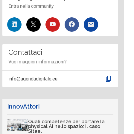
Entra nella community
Contattaci
Vuoi maggiori informazioni?
content_copy
info@agendadigitale.eu
InnovAttori
Quali competenze per portare la
physical AI nello spazio: il caso
Sitael