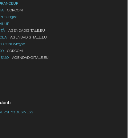
URANCEUP
IA
CORCOM
PTECH360
AILUP
ITÀ
AGENDADIGITALE.EU
UOLA
AGENDADIGITALE.EU
CECONOMY360
CO
CORCOM
ISMO
AGENDADIGITALE.EU
denti
VERSITY2BUSINESS