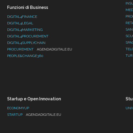
INS
Funzioni di Business
MED
PRO
DIGITAL4FINANCE
RET
DIGITAL4LEGAL
SAN
DIGITAL4MARKETING
SC
DIGITAL4PROCUREMENT
SPA
DIGITAL4SUPPLYCHAIN
TEL
PROCUREMENT
AGENDADIGITALE.EU
TUR
PEOPLE&CHANGE360
Startup e Open Innovation
Stu
ECONOMYUP
UNI
STARTUP
AGENDADIGITALE.EU