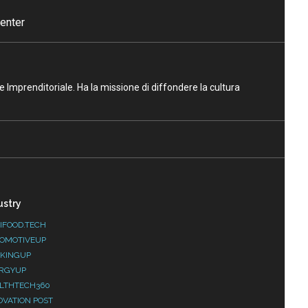
enter
ne Imprenditoriale. Ha la missione di diffondere la cultura
ustry
IFOOD.TECH
OMOTIVEUP
KINGUP
RGYUP
LTHTECH360
OVATION POST