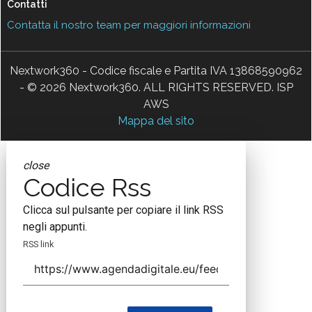
Contatti
Contatta il nostro team per maggiori informazioni
Nextwork360 - Codice fiscale e Partita IVA 13868590962
- © 2026 Nextwork360. ALL RIGHTS RESERVED. ISP
AWS
Mappa del sito
close
Codice Rss
Clicca sul pulsante per copiare il link RSS
negli appunti.
RSS link