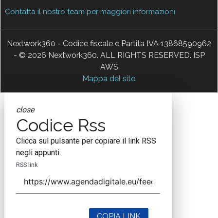
Contatta il nostro team per maggiori informazioni
Nextwork360 - Codice fiscale e Partita IVA 13868590962
- © 2026 Nextwork360. ALL RIGHTS RESERVED. ISP
AWS
Mappa del sito
close
Codice Rss
Clicca sul pulsante per copiare il link RSS
negli appunti.
RSS link
COPIA LINK