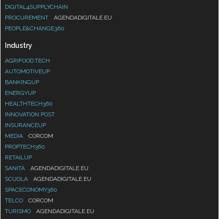
DIGITAL4SUPPLYCHAIN
PROCUREMENT
AGENDADIGITALE.EU
PEOPLE&CHANGE360
Industry
AGRIFOOD.TECH
AUTOMOTIVEUP
BANKINGUP
ENERGYUP
HEALTHTECH360
INNOVATION POST
INSURANCEUP
MEDIA
CORCOM
PROPTECH360
RETAILUP
SANITÀ
AGENDADIGITALE.EU
SCUOLA
AGENDADIGITALE.EU
SPACECONOMY360
TELCO
CORCOM
TURISMO
AGENDADIGITALE.EU