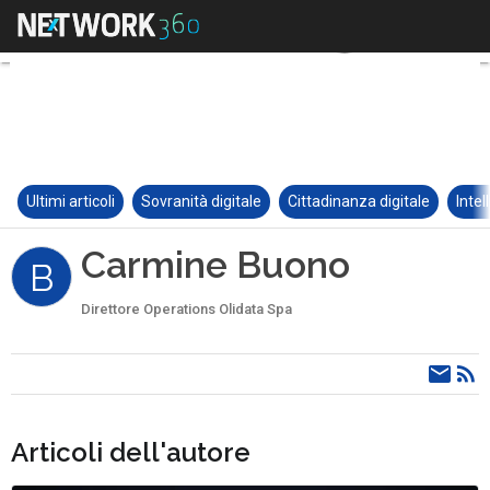
Ultimi articoli
Sovranità digitale
Cittadinanza digitale
Intel
Carmine Buono
B
Direttore Operations Olidata Spa
Articoli dell'autore