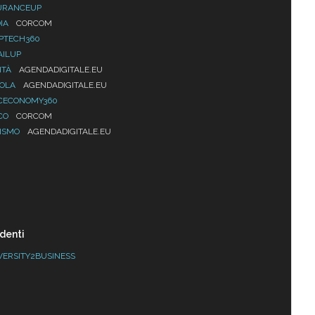
URANCEUP
IA
CORCOM
PTECH360
AILUP
ITÀ
AGENDADIGITALE.EU
UOLA
AGENDADIGITALE.EU
CECONOMY360
CO
CORCOM
ISMO
AGENDADIGITALE.EU
denti
VERSITY2BUSINESS