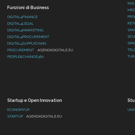
INS
Funzioni di Business
MED
PRO
DIGITAL4FINANCE
RET
DIGITAL4LEGAL
SAN
DIGITAL4MARKETING
SC
DIGITAL4PROCUREMENT
SPA
DIGITAL4SUPPLYCHAIN
TEL
PROCUREMENT
AGENDADIGITALE.EU
TUR
PEOPLE&CHANGE360
Startup e Open Innovation
Stu
ECONOMYUP
UNI
STARTUP
AGENDADIGITALE.EU