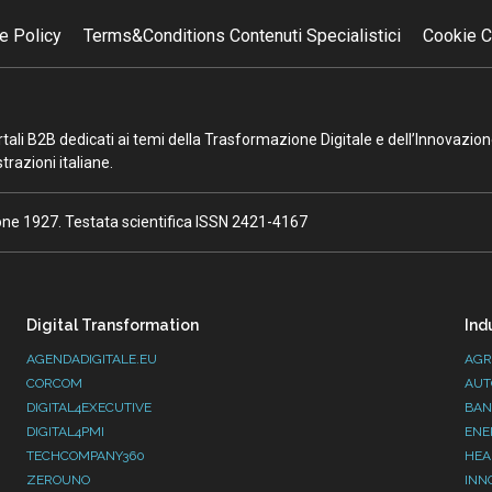
e Policy
Terms&Conditions Contenuti Specialistici
Cookie C
portali B2B dedicati ai temi della Trasformazione Digitale e dell’Innovazio
razioni italiane.
ione 1927. Testata scientifica ISSN 2421-4167
Digital Transformation
Ind
AGENDADIGITALE.EU
AGR
CORCOM
AUT
DIGITAL4EXECUTIVE
BAN
DIGITAL4PMI
ENE
TECHCOMPANY360
HEA
ZEROUNO
INN