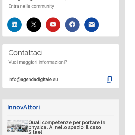
Entra nella community
Contattaci
Vuoi maggiori informazioni?
content_copy
info@agendadigitale.eu
InnovAttori
Quali competenze per portare la
physical AI nello spazio: il caso
Sitael