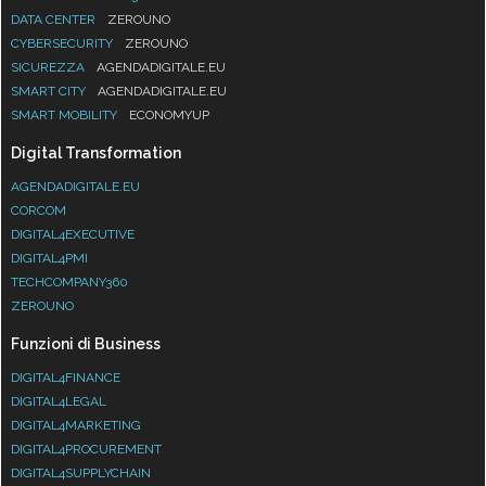
DATA CENTER
ZEROUNO
CYBERSECURITY
ZEROUNO
SICUREZZA
AGENDADIGITALE.EU
SMART CITY
AGENDADIGITALE.EU
SMART MOBILITY
ECONOMYUP
Digital Transformation
AGENDADIGITALE.EU
CORCOM
DIGITAL4EXECUTIVE
DIGITAL4PMI
TECHCOMPANY360
ZEROUNO
Funzioni di Business
DIGITAL4FINANCE
DIGITAL4LEGAL
DIGITAL4MARKETING
DIGITAL4PROCUREMENT
DIGITAL4SUPPLYCHAIN