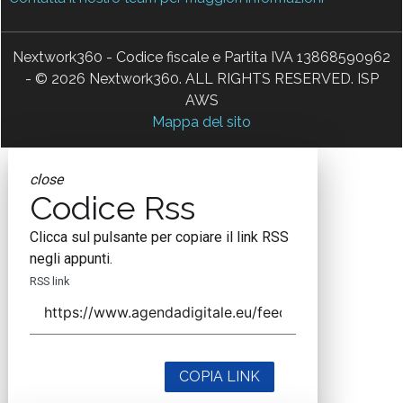
Nextwork360 - Codice fiscale e Partita IVA 13868590962
- © 2026 Nextwork360. ALL RIGHTS RESERVED. ISP
AWS
Mappa del sito
close
Codice Rss
Clicca sul pulsante per copiare il link RSS
negli appunti.
RSS link
COPIA LINK