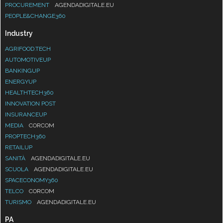
PROCUREMENT
AGENDADIGITALE.EU
PEOPLE&CHANGE360
Industry
AGRIFOOD.TECH
AUTOMOTIVEUP
BANKINGUP
ENERGYUP
HEALTHTECH360
INNOVATION POST
INSURANCEUP
MEDIA
CORCOM
PROPTECH360
RETAILUP
SANITÀ
AGENDADIGITALE.EU
SCUOLA
AGENDADIGITALE.EU
SPACECONOMY360
TELCO
CORCOM
TURISMO
AGENDADIGITALE.EU
PA