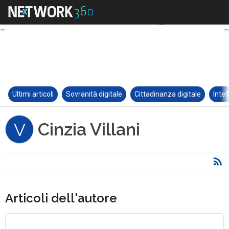
Ultimi articoli
Sovranità digitale
Cittadinanza digitale
Intel
Cinzia Villani
V
Articoli dell'autore