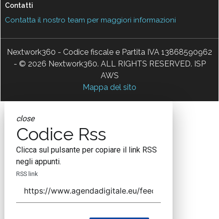
Contatti
Contatta il nostro team per maggiori informazioni
Nextwork360 - Codice fiscale e Partita IVA 13868590962
- © 2026 Nextwork360. ALL RIGHTS RESERVED. ISP
AWS
Mappa del sito
close
Codice Rss
Clicca sul pulsante per copiare il link RSS
negli appunti.
RSS link