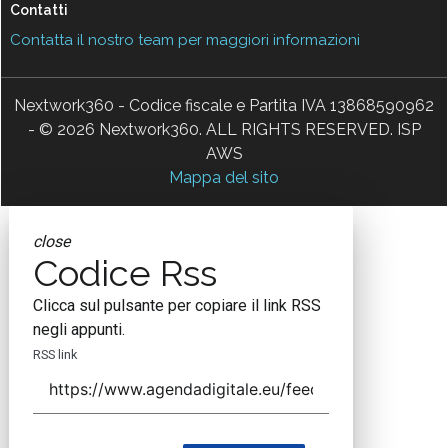
Contatti
Contatta il nostro team per maggiori informazioni
Nextwork360 - Codice fiscale e Partita IVA 13868590962
- © 2026 Nextwork360. ALL RIGHTS RESERVED. ISP
AWS
Mappa del sito
close
Codice Rss
Clicca sul pulsante per copiare il link RSS
negli appunti.
RSS link