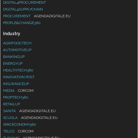
DIGITAL4PROCUREMENT
DIGITAL4SUPPLYCHAIN
PROCUREMENT
AGENDADIGITALE.EU
PEOPLE&CHANGE360
Industry
AGRIFOOD.TECH
AUTOMOTIVEUP
BANKINGUP
ENERGYUP
HEALTHTECH360
INNOVATION POST
INSURANCEUP
MEDIA
CORCOM
PROPTECH360
RETAILUP
SANITÀ
AGENDADIGITALE.EU
SCUOLA
AGENDADIGITALE.EU
SPACECONOMY360
TELCO
CORCOM
TURISMO
AGENDADIGITALE.EU