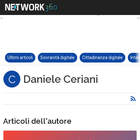
Ultimi articoli
Sovranità digitale
Cittadinanza digitale
Intel
Daniele Ceriani
C
Articoli dell'autore