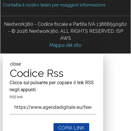
Contatta il nostro team per maggiori informazioni
Nextwork360 - Codice fiscale e Partita IVA 13868590962
- © 2026 Nextwork360. ALL RIGHTS RESERVED. ISP
AWS
Mappa del sito
close
Codice Rss
Clicca sul pulsante per copiare il link RSS
negli appunti.
RSS link
COPIA LINK