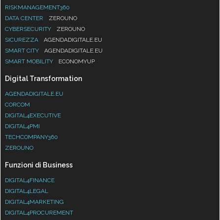
RISKMANAGEMENT360
DATA CENTER
ZEROUNO
CYBERSECURITY
ZEROUNO
SICUREZZA
AGENDADIGITALE.EU
SMART CITY
AGENDADIGITALE.EU
SMART MOBILITY
ECONOMYUP
Digital Transformation
AGENDADIGITALE.EU
CORCOM
DIGITAL4EXECUTIVE
DIGITAL4PMI
TECHCOMPANY360
ZEROUNO
Funzioni di Business
DIGITAL4FINANCE
DIGITAL4LEGAL
DIGITAL4MARKETING
DIGITAL4PROCUREMENT