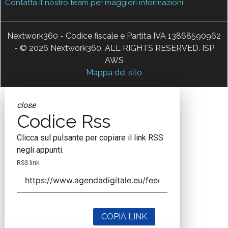
Contatta il nostro team per maggiori informazioni
Nextwork360 - Codice fiscale e Partita IVA 13868590962
- © 2026 Nextwork360. ALL RIGHTS RESERVED. ISP
AWS
Mappa del sito
close
Codice Rss
Clicca sul pulsante per copiare il link RSS
negli appunti.
RSS link
COPIA LINK