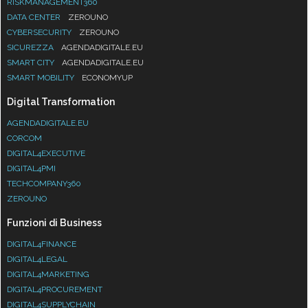
RISKMANAGEMENT360
DATA CENTER
ZEROUNO
CYBERSECURITY
ZEROUNO
SICUREZZA
AGENDADIGITALE.EU
SMART CITY
AGENDADIGITALE.EU
SMART MOBILITY
ECONOMYUP
Digital Transformation
AGENDADIGITALE.EU
CORCOM
DIGITAL4EXECUTIVE
DIGITAL4PMI
TECHCOMPANY360
ZEROUNO
Funzioni di Business
DIGITAL4FINANCE
DIGITAL4LEGAL
DIGITAL4MARKETING
DIGITAL4PROCUREMENT
DIGITAL4SUPPLYCHAIN