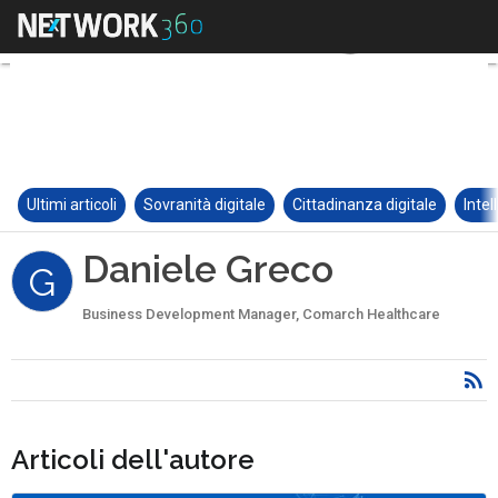
Ultimi articoli
Sovranità digitale
Cittadinanza digitale
Intel
Daniele Greco
G
Business Development Manager, Comarch Healthcare
Articoli dell'autore