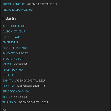
PROCUREMENT
AGENDADIGITALE.EU
PEOPLE&CHANGE360
Industry
AGRIFOOD.TECH
AUTOMOTIVEUP
BANKINGUP
ENERGYUP
HEALTHTECH360
INNOVATION POST
INSURANCEUP
MEDIA
CORCOM
PROPTECH360
RETAILUP
SANITÀ
AGENDADIGITALE.EU
SCUOLA
AGENDADIGITALE.EU
SPACECONOMY360
TELCO
CORCOM
TURISMO
AGENDADIGITALE.EU
PA