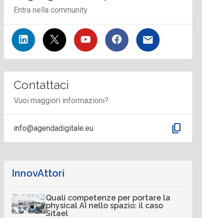
Entra nella community
Contattaci
Vuoi maggiori informazioni?
content_copy
info@agendadigitale.eu
InnovAttori
Quali competenze per portare la
physical AI nello spazio: il caso
Sitael