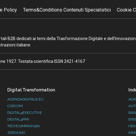
e Policy
Terms&Conditions Contenuti Specialistici
Cookie C
portali B2B dedicati ai temi della Trasformazione Digitale e dell’Innovazio
razioni italiane.
ione 1927. Testata scientifica ISSN 2421-4167
Digital Transformation
Ind
AGENDADIGITALE.EU
AGR
CORCOM
AUT
DIGITAL4EXECUTIVE
BAN
DIGITAL4PMI
ENE
TECHCOMPANY360
HEA
ZEROUNO
INN