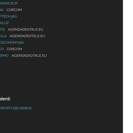
URANCEUP
IA
CORCOM
PTECH360
AILUP
ITÀ
AGENDADIGITALE.EU
UOLA
AGENDADIGITALE.EU
CECONOMY360
CO
CORCOM
ISMO
AGENDADIGITALE.EU
denti
VERSITY2BUSINESS