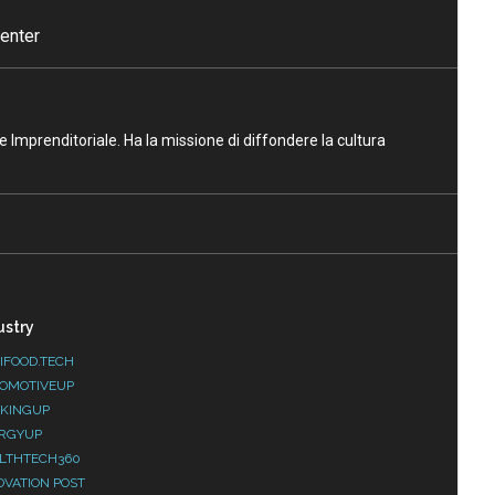
enter
ne Imprenditoriale. Ha la missione di diffondere la cultura
ustry
IFOOD.TECH
OMOTIVEUP
KINGUP
RGYUP
LTHTECH360
OVATION POST