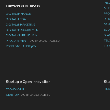
INS
Funzioni di Business
MED
PRO
DIGITAL4FINANCE
RET
DIGITAL4LEGAL
SAN
DIGITAL4MARKETING
SC
DIGITAL4PROCUREMENT
SPA
DIGITAL4SUPPLYCHAIN
TEL
PROCUREMENT
AGENDADIGITALE.EU
TUR
PEOPLE&CHANGE360
Startup e Open Innovation
Stu
ECONOMYUP
UNI
STARTUP
AGENDADIGITALE.EU