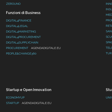
ZEROUNO
INN
INS
Funzioni di Business
MED
PRO
DIGITAL4FINANCE
RET
DIGITAL4LEGAL
SAN
DIGITAL4MARKETING
SC
DIGITAL4PROCUREMENT
SPA
DIGITAL4SUPPLYCHAIN
TEL
PROCUREMENT
AGENDADIGITALE.EU
TUR
PEOPLE&CHANGE360
Startup e Open Innovation
Stu
ECONOMYUP
UNI
STARTUP
AGENDADIGITALE.EU