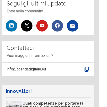
Segui gli ultimi update
Entra nella community
Contattaci
Vuoi maggiori informazioni?
content_copy
info@agendadigitale.eu
InnovAttori
Quali competenze per portare la