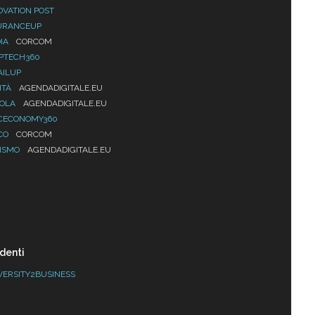
OVATION POST
URANCEUP
IA
CORCOM
PTECH360
AILUP
ITÀ
AGENDADIGITALE.EU
UOLA
AGENDADIGITALE.EU
CECONOMY360
CO
CORCOM
ISMO
AGENDADIGITALE.EU
denti
VERSITY2BUSINESS