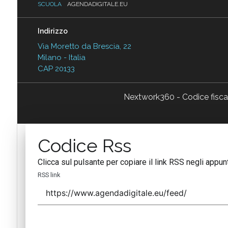
SCUOLA
AGENDADIGITALE.EU
Indirizzo
Via Moretto da Brescia, 22
Milano - Italia
CAP 20133
Nextwork360 - Codice fisc
Codice Rss
Clicca sul pulsante per copiare il link RSS negli appunt
RSS link