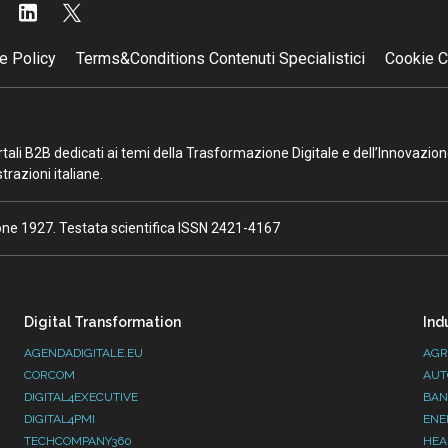
e Policy
Terms&Conditions Contenuti Specialistici
Cookie C
portali B2B dedicati ai temi della Trasformazione Digitale e dell’Innovazio
razioni italiane.
ione 1927. Testata scientifica ISSN 2421-4167
Digital Transformation
Ind
AGENDADIGITALE.EU
AGR
CORCOM
AUT
DIGITAL4EXECUTIVE
BAN
DIGITAL4PMI
ENE
TECHCOMPANY360
HEA