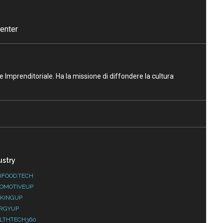
enter
ne Imprenditoriale. Ha la missione di diffondere la cultura
ustry
IFOOD.TECH
OMOTIVEUP
KINGUP
RGYUP
LTHTECH360