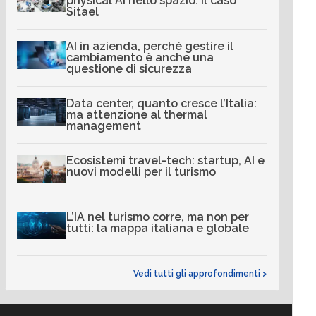
physical AI nello spazio: il caso
Sitael
AI in azienda, perché gestire il
cambiamento è anche una
questione di sicurezza
Data center, quanto cresce l’Italia:
ma attenzione al thermal
management
Ecosistemi travel-tech: startup, AI e
nuovi modelli per il turismo
L’IA nel turismo corre, ma non per
tutti: la mappa italiana e globale
Vedi tutti gli approfondimenti >