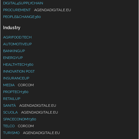
DIGITAL4SUPPLYCHAIN
PROCUREMENT
AGENDADIGITALE.EU
PEOPLE&CHANGE360
Industry
AGRIFOOD.TECH
AUTOMOTIVEUP
BANKINGUP
ENERGYUP
HEALTHTECH360
INNOVATION POST
INSURANCEUP
MEDIA
CORCOM
PROPTECH360
RETAILUP
SANITÀ
AGENDADIGITALE.EU
SCUOLA
AGENDADIGITALE.EU
SPACECONOMY360
TELCO
CORCOM
TURISMO
AGENDADIGITALE.EU