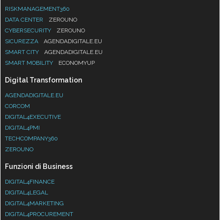
RISKMANAGEMENT360
DATA CENTER
ZEROUNO
CYBERSECURITY
ZEROUNO
SICUREZZA
AGENDADIGITALE.EU
SMART CITY
AGENDADIGITALE.EU
SMART MOBILITY
ECONOMYUP
Digital Transformation
AGENDADIGITALE.EU
CORCOM
DIGITAL4EXECUTIVE
DIGITAL4PMI
TECHCOMPANY360
ZEROUNO
Funzioni di Business
DIGITAL4FINANCE
DIGITAL4LEGAL
DIGITAL4MARKETING
DIGITAL4PROCUREMENT