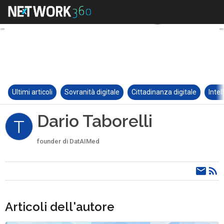
Ultimi articoli
Sovranità digitale
Cittadinanza digitale
Intel
Dario Taborelli
T
founder di DatAIMed
Articoli dell'autore