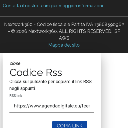
Contatta il nostro team per maggiori informazioni
Nextwork360 - Codice fiscale e Partita IVA 13868590962
- © 2026 Nextwork360. ALL RIGHTS RESERVED. ISP
AWS
Mappa del sito
close
Codice Rss
Clicca sul pulsante per copiare il link RSS
negli appunti.
RSS link
COPIA LINK