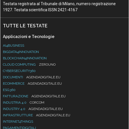
Testata registrata al Tribunale di Milano, numero registrazione
1927. Testata scientifica ISSN 2421-4167
TUTTE LE TESTATE
Applicazioni e Tecnologie
AI4BUSINESS
BIGDATA4INNOVATION
BLOCKCHAIN4INNOVATION
CLOUD COMPUTING
ZEROUNO
CYBERSECURITY360
DOCUMENTI
AGENDADIGITALE.EU
ECOMMERCE
AGENDADIGITALE.EU
ESG360
FATTURAZIONE
AGENDADIGITALE.EU
INDUSTRIA 4.0
CORCOM
INDUSTRY 4.0
AGENDADIGITALE.EU
INFRASTRUTTURE
AGENDADIGITALE.EU
INTERNET4THINGS
PAGAMENTIDIGITALI