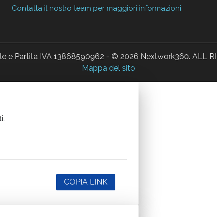
Contatta il nostro team per maggiori informazioni
ale e Partita IVA 13868590962 - © 2026 Nextwork360. AL
Mappa del sito
i.
COPIA LINK