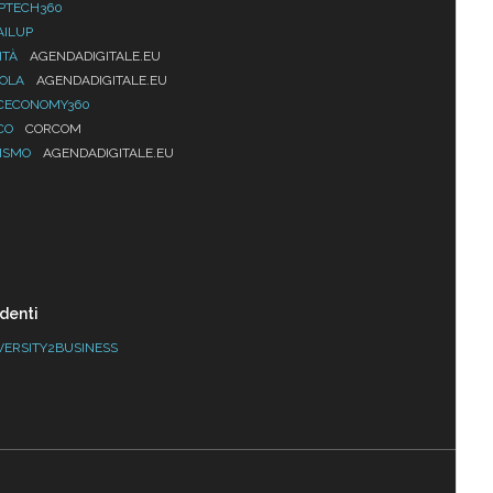
PTECH360
AILUP
ITÀ
AGENDADIGITALE.EU
UOLA
AGENDADIGITALE.EU
CECONOMY360
CO
CORCOM
ISMO
AGENDADIGITALE.EU
denti
VERSITY2BUSINESS