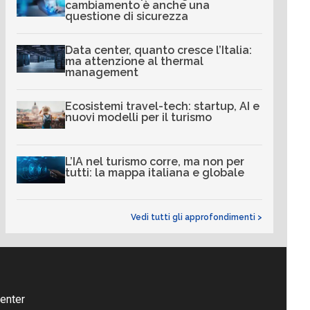
cambiamento è anche una
questione di sicurezza
Data center, quanto cresce l’Italia:
ma attenzione al thermal
management
Ecosistemi travel-tech: startup, AI e
nuovi modelli per il turismo
L’IA nel turismo corre, ma non per
tutti: la mappa italiana e globale
Vedi tutti gli approfondimenti >
enter