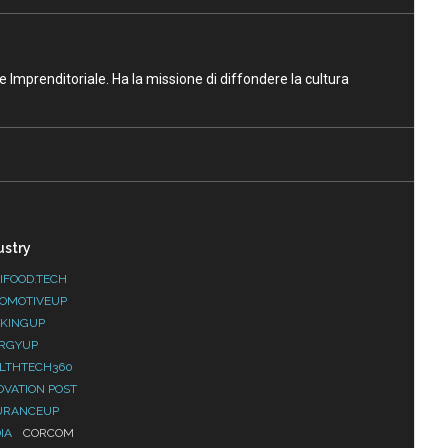
ne Imprenditoriale. Ha la missione di diffondere la cultura
ustry
IFOOD.TECH
OMOTIVEUP
KINGUP
RGYUP
LTHTECH360
OVATION POST
URANCEUP
IA
CORCOM