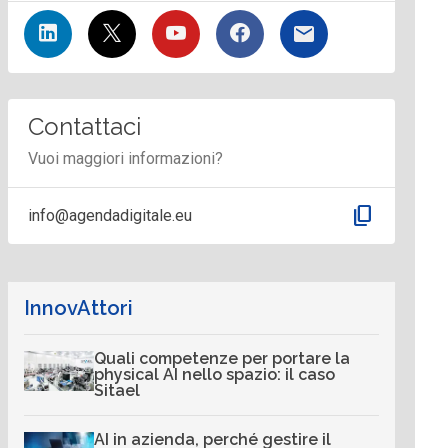
Contattaci
Vuoi maggiori informazioni?
content_copy
info@agendadigitale.eu
InnovAttori
Quali competenze per portare la
physical AI nello spazio: il caso
Sitael
AI in azienda, perché gestire il