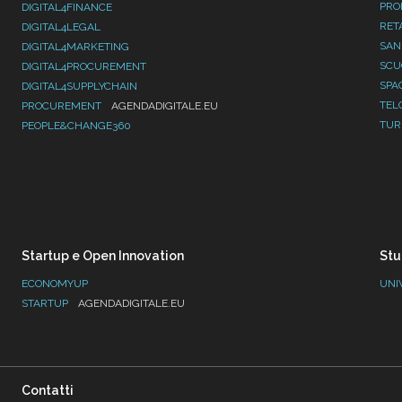
PRO
DIGITAL4FINANCE
RET
DIGITAL4LEGAL
SAN
DIGITAL4MARKETING
SC
DIGITAL4PROCUREMENT
SPA
DIGITAL4SUPPLYCHAIN
TEL
PROCUREMENT
AGENDADIGITALE.EU
TUR
PEOPLE&CHANGE360
Startup e Open Innovation
Stu
ECONOMYUP
UNI
STARTUP
AGENDADIGITALE.EU
Contatti