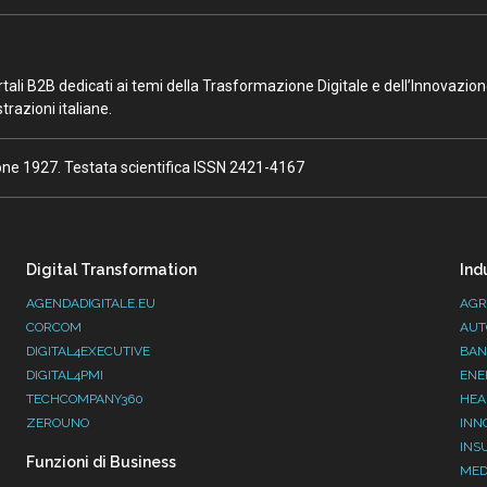
portali B2B dedicati ai temi della Trasformazione Digitale e dell’Innovazio
razioni italiane.
ione 1927. Testata scientifica ISSN 2421-4167
Digital Transformation
Ind
AGENDADIGITALE.EU
AGR
CORCOM
AUT
DIGITAL4EXECUTIVE
BAN
DIGITAL4PMI
ENE
TECHCOMPANY360
HEA
ZEROUNO
INN
INS
Funzioni di Business
MED