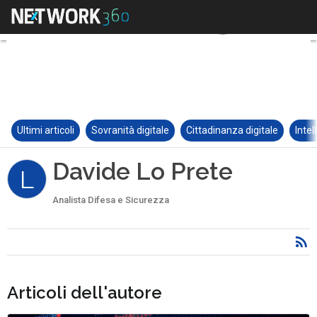
Ultimi articoli
Sovranità digitale
Cittadinanza digitale
Intel
Davide Lo Prete
L
Analista Difesa e Sicurezza
Articoli dell'autore