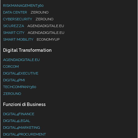
RISKMANAGEMENT360
DATA CENTER
ZEROUNO
CYBERSECURITY
ZEROUNO
SICUREZZA
AGENDADIGITALE.EU
SMART CITY
AGENDADIGITALE.EU
SMART MOBILITY
ECONOMYUP
Digital Transformation
AGENDADIGITALE.EU
CORCOM
DIGITAL4EXECUTIVE
DIGITAL4PMI
TECHCOMPANY360
ZEROUNO
Funzioni di Business
DIGITAL4FINANCE
DIGITAL4LEGAL
DIGITAL4MARKETING
DIGITAL4PROCUREMENT