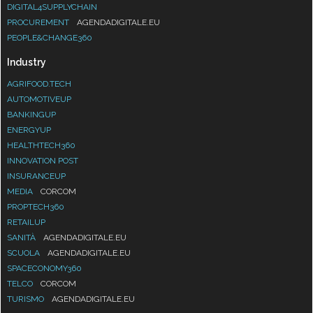
DIGITAL4SUPPLYCHAIN
PROCUREMENT
AGENDADIGITALE.EU
PEOPLE&CHANGE360
Industry
AGRIFOOD.TECH
AUTOMOTIVEUP
BANKINGUP
ENERGYUP
HEALTHTECH360
INNOVATION POST
INSURANCEUP
MEDIA
CORCOM
PROPTECH360
RETAILUP
SANITÀ
AGENDADIGITALE.EU
SCUOLA
AGENDADIGITALE.EU
SPACECONOMY360
TELCO
CORCOM
TURISMO
AGENDADIGITALE.EU