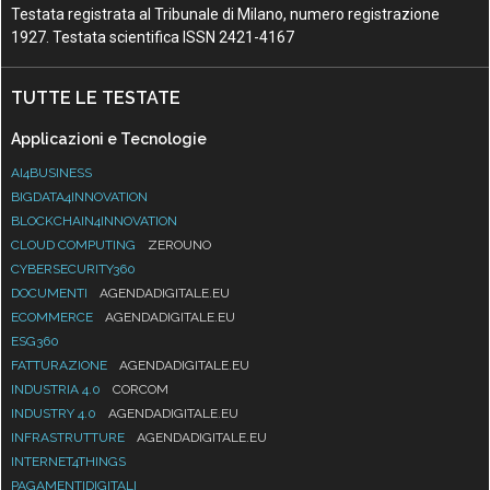
Testata registrata al Tribunale di Milano, numero registrazione
1927. Testata scientifica ISSN 2421-4167
TUTTE LE TESTATE
Applicazioni e Tecnologie
AI4BUSINESS
BIGDATA4INNOVATION
BLOCKCHAIN4INNOVATION
CLOUD COMPUTING
ZEROUNO
CYBERSECURITY360
DOCUMENTI
AGENDADIGITALE.EU
ECOMMERCE
AGENDADIGITALE.EU
ESG360
FATTURAZIONE
AGENDADIGITALE.EU
INDUSTRIA 4.0
CORCOM
INDUSTRY 4.0
AGENDADIGITALE.EU
INFRASTRUTTURE
AGENDADIGITALE.EU
INTERNET4THINGS
PAGAMENTIDIGITALI