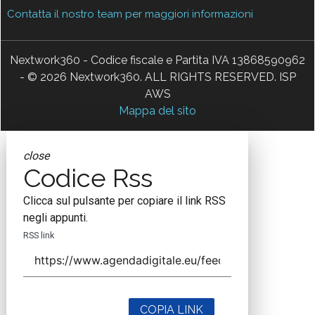
Contatta il nostro team per maggiori informazioni
Nextwork360 - Codice fiscale e Partita IVA 13868590962
- © 2026 Nextwork360. ALL RIGHTS RESERVED. ISP
AWS
Mappa del sito
close
Codice Rss
Clicca sul pulsante per copiare il link RSS
negli appunti.
RSS link
COPIA LINK