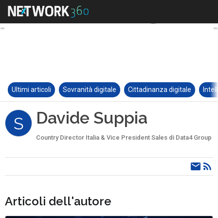
Ultimi articoli
Sovranità digitale
Cittadinanza digitale
Intel
Davide Suppia
S
Country Director Italia & Vice President Sales di Data4 Group
Articoli dell'autore