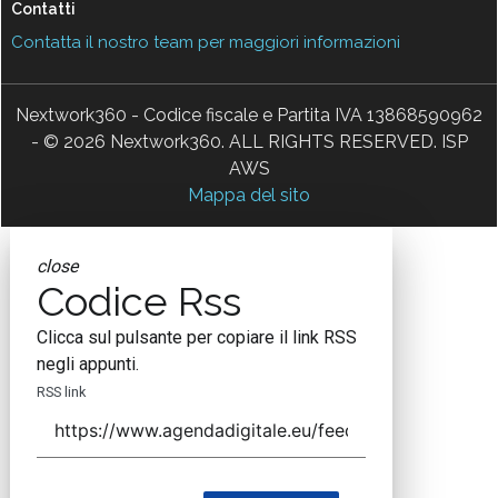
Contatti
Contatta il nostro team per maggiori informazioni
Nextwork360 - Codice fiscale e Partita IVA 13868590962
- © 2026 Nextwork360. ALL RIGHTS RESERVED. ISP
AWS
Mappa del sito
close
Codice Rss
Clicca sul pulsante per copiare il link RSS
negli appunti.
RSS link