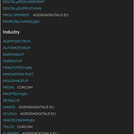
DIGITAL4PROCUREMENT
DIGITAL4SUPPLYCHAIN
PROCUREMENT
AGENDADIGITALE.EU
PEOPLE&CHANGE360
Industry
AGRIFOOD.TECH
AUTOMOTIVEUP
BANKINGUP
ENERGYUP
HEALTHTECH360
INNOVATION POST
INSURANCEUP
MEDIA
CORCOM
PROPTECH360
RETAILUP
SANITÀ
AGENDADIGITALE.EU
SCUOLA
AGENDADIGITALE.EU
SPACECONOMY360
TELCO
CORCOM
TURISMO
AGENDADIGITALE.EU