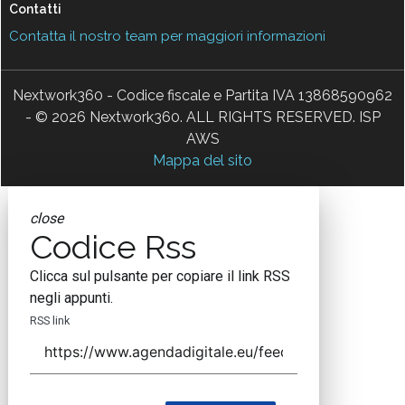
Contatti
Contatta il nostro team per maggiori informazioni
Nextwork360 - Codice fiscale e Partita IVA 13868590962
- © 2026 Nextwork360. ALL RIGHTS RESERVED. ISP
AWS
Mappa del sito
close
Codice Rss
Clicca sul pulsante per copiare il link RSS
negli appunti.
RSS link