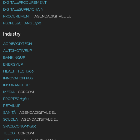
DIGITAL4PROCUREMENT
DIGITAL4SUPPLYCHAIN
PROCUREMENT
AGENDADIGITALE.EU
PEOPLE&CHANGE360
Industry
AGRIFOOD.TECH
AUTOMOTIVEUP
BANKINGUP
ENERGYUP
HEALTHTECH360
INNOVATION POST
INSURANCEUP
MEDIA
CORCOM
PROPTECH360
RETAILUP
SANITÀ
AGENDADIGITALE.EU
SCUOLA
AGENDADIGITALE.EU
SPACECONOMY360
TELCO
CORCOM
TURISMO
AGENDADIGITALE.EU