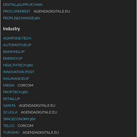
DIGITAL4SUPPLYCHAIN
PROCUREMENT
AGENDADIGITALE.EU
PEOPLE&CHANGE360
Industry
AGRIFOOD.TECH
AUTOMOTIVEUP
BANKINGUP
ENERGYUP
HEALTHTECH360
INNOVATION POST
INSURANCEUP
MEDIA
CORCOM
PROPTECH360
RETAILUP
SANITÀ
AGENDADIGITALE.EU
SCUOLA
AGENDADIGITALE.EU
SPACECONOMY360
TELCO
CORCOM
TURISMO
AGENDADIGITALE.EU