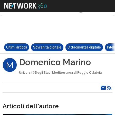
Ultimi articoli
Sovranità digitale
Cittadinanza digitale
Intel
Domenico Marino
M
Università Degli Studi Mediterranea di Reggio Calabria
Articoli dell'autore