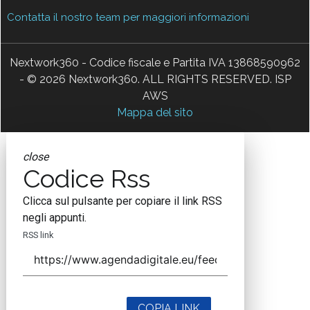
Contatta il nostro team per maggiori informazioni
Nextwork360 - Codice fiscale e Partita IVA 13868590962
- © 2026 Nextwork360. ALL RIGHTS RESERVED. ISP
AWS
Mappa del sito
close
Codice Rss
Clicca sul pulsante per copiare il link RSS
negli appunti.
RSS link
COPIA LINK