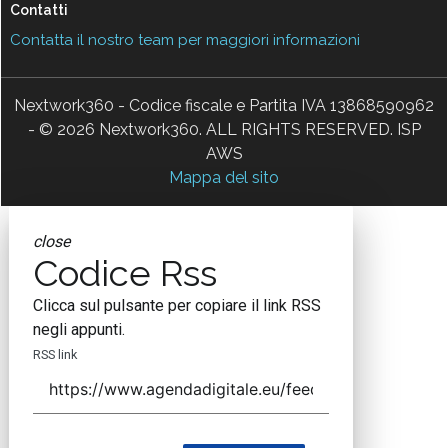
Contatti
Contatta il nostro team per maggiori informazioni
Nextwork360 - Codice fiscale e Partita IVA 13868590962
- © 2026 Nextwork360. ALL RIGHTS RESERVED. ISP
AWS
Mappa del sito
close
Codice Rss
Clicca sul pulsante per copiare il link RSS
negli appunti.
RSS link