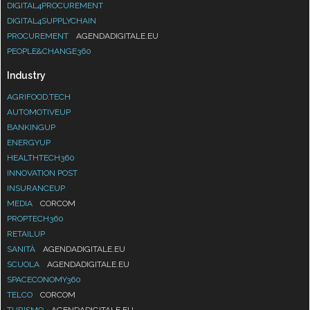
DIGITAL4PROCUREMENT
DIGITAL4SUPPLYCHAIN
PROCUREMENT
AGENDADIGITALE.EU
PEOPLE&CHANGE360
Industry
AGRIFOOD.TECH
AUTOMOTIVEUP
BANKINGUP
ENERGYUP
HEALTHTECH360
INNOVATION POST
INSURANCEUP
MEDIA
CORCOM
PROPTECH360
RETAILUP
SANITÀ
AGENDADIGITALE.EU
SCUOLA
AGENDADIGITALE.EU
SPACECONOMY360
TELCO
CORCOM
TURISMO
AGENDADIGITALE.EU