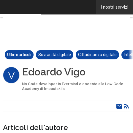
Ultimi articoli
Sovranità digitale
Cittadinanza digitale
Intel
Edoardo Vigo
V
No Code developer in Evermind e docente alla Low Code
Academy di Impactskills
Articoli dell'autore