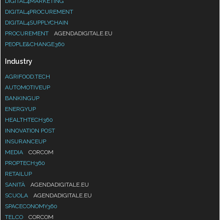
DIGITAL4MARKETING
DIGITAL4PROCUREMENT
DIGITAL4SUPPLYCHAIN
PROCUREMENT
AGENDADIGITALE.EU
PEOPLE&CHANGE360
Industry
AGRIFOOD.TECH
AUTOMOTIVEUP
BANKINGUP
ENERGYUP
HEALTHTECH360
INNOVATION POST
INSURANCEUP
MEDIA
CORCOM
PROPTECH360
RETAILUP
SANITÀ
AGENDADIGITALE.EU
SCUOLA
AGENDADIGITALE.EU
SPACECONOMY360
TELCO
CORCOM