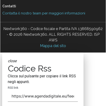
Contatti
Contatta il nostro team per maggiori informazioni
Nextwork360 - Codice fiscale e Partita IVA 13868590962
- © 2026 Nextwork360. ALL RIGHTS RESERVED. ISP
AWS
Mappa del sito
close
Codice Rss
Clicca sul pulsante per copiare il link RSS
negli appunti.
RSS link