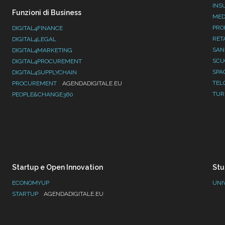
INS
Funzioni di Business
MED
PRO
DIGITAL4FINANCE
RET
DIGITAL4LEGAL
SAN
DIGITAL4MARKETING
SC
DIGITAL4PROCUREMENT
SPA
DIGITAL4SUPPLYCHAIN
TEL
PROCUREMENT
AGENDADIGITALE.EU
TUR
PEOPLE&CHANGE360
Startup e Open Innovation
Stu
ECONOMYUP
UNI
STARTUP
AGENDADIGITALE.EU