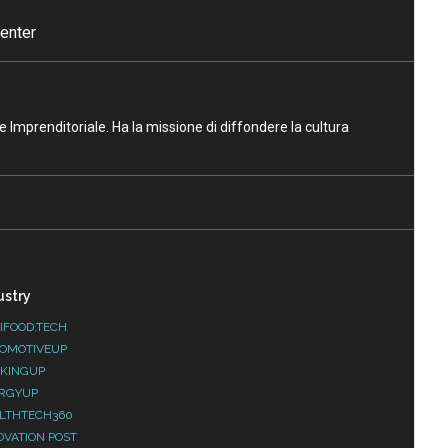
enter
ne Imprenditoriale. Ha la missione di diffondere la cultura
ustry
IFOOD.TECH
OMOTIVEUP
KINGUP
RGYUP
LTHTECH360
OVATION POST