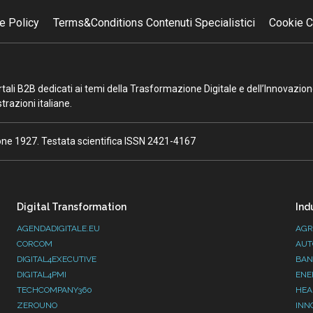
e Policy
Terms&Conditions Contenuti Specialistici
Cookie C
portali B2B dedicati ai temi della Trasformazione Digitale e dell’Innovazio
razioni italiane.
ione 1927. Testata scientifica ISSN 2421-4167
Digital Transformation
Ind
AGENDADIGITALE.EU
AGR
CORCOM
AUT
DIGITAL4EXECUTIVE
BAN
DIGITAL4PMI
ENE
TECHCOMPANY360
HEA
ZEROUNO
INN