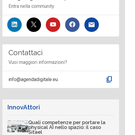
Entra nella community
Contattaci
Vuoi maggiori informazioni?
content_copy
info@agendadigitale.eu
InnovAttori
Quali competenze per portare la
physical AI nello spazio: il caso
Sitael