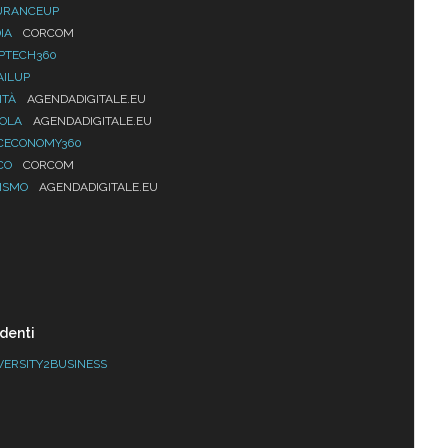
URANCEUP
IA
CORCOM
PTECH360
AILUP
ITÀ
AGENDADIGITALE.EU
UOLA
AGENDADIGITALE.EU
CECONOMY360
CO
CORCOM
ISMO
AGENDADIGITALE.EU
denti
VERSITY2BUSINESS