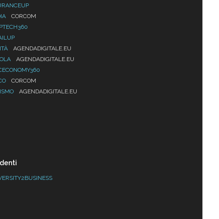
URANCEUP
IA
CORCOM
PTECH360
AILUP
ITÀ
AGENDADIGITALE.EU
UOLA
AGENDADIGITALE.EU
CECONOMY360
CO
CORCOM
ISMO
AGENDADIGITALE.EU
denti
VERSITY2BUSINESS