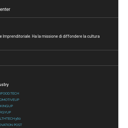
enter
ne Imprenditoriale. Ha la missione di diffondere la cultura
ustry
IFOOD.TECH
OMOTIVEUP
KINGUP
RGYUP
LTHTECH360
OVATION POST