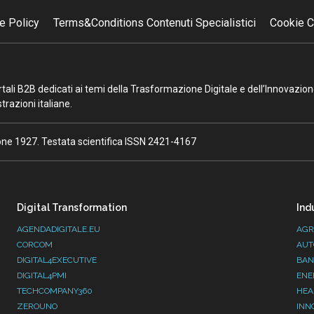
e Policy
Terms&Conditions Contenuti Specialistici
Cookie C
portali B2B dedicati ai temi della Trasformazione Digitale e dell’Innovazio
razioni italiane.
ione 1927. Testata scientifica ISSN 2421-4167
Digital Transformation
Ind
AGENDADIGITALE.EU
AGR
CORCOM
AUT
DIGITAL4EXECUTIVE
BAN
DIGITAL4PMI
ENE
TECHCOMPANY360
HEA
ZEROUNO
INN