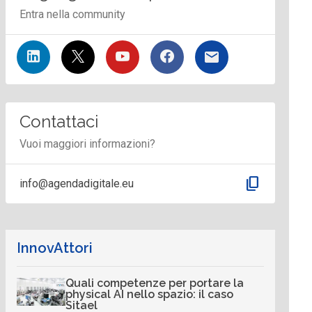
Entra nella community
Contattaci
Vuoi maggiori informazioni?
content_copy
info@agendadigitale.eu
InnovAttori
Quali competenze per portare la
physical AI nello spazio: il caso
Sitael