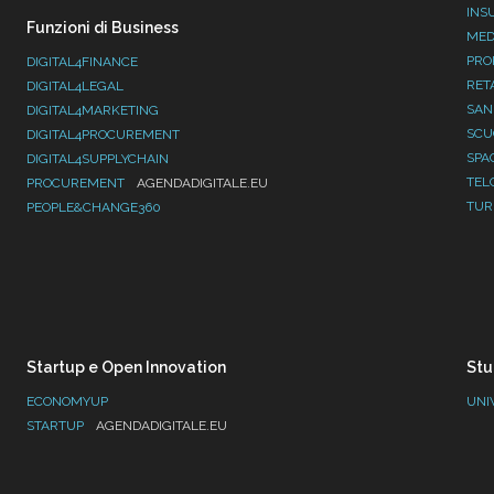
INS
Funzioni di Business
MED
PRO
DIGITAL4FINANCE
RET
DIGITAL4LEGAL
SAN
DIGITAL4MARKETING
SC
DIGITAL4PROCUREMENT
SPA
DIGITAL4SUPPLYCHAIN
TEL
PROCUREMENT
AGENDADIGITALE.EU
TUR
PEOPLE&CHANGE360
Startup e Open Innovation
Stu
ECONOMYUP
UNI
STARTUP
AGENDADIGITALE.EU