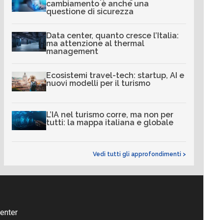
cambiamento è anche una
questione di sicurezza
Data center, quanto cresce l’Italia:
ma attenzione al thermal
management
Ecosistemi travel-tech: startup, AI e
nuovi modelli per il turismo
L’IA nel turismo corre, ma non per
tutti: la mappa italiana e globale
Vedi tutti gli approfondimenti >
enter