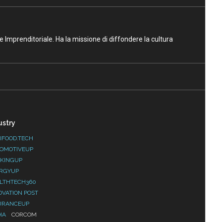
ne Imprenditoriale. Ha la missione di diffondere la cultura
ustry
IFOOD.TECH
OMOTIVEUP
KINGUP
RGYUP
LTHTECH360
OVATION POST
URANCEUP
IA
CORCOM