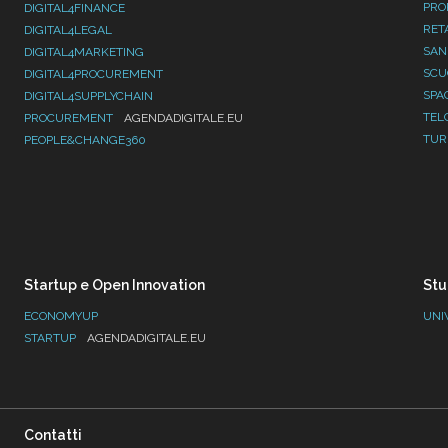
PRO
DIGITAL4FINANCE
RET
DIGITAL4LEGAL
SAN
DIGITAL4MARKETING
SC
DIGITAL4PROCUREMENT
SPA
DIGITAL4SUPPLYCHAIN
TEL
PROCUREMENT
AGENDADIGITALE.EU
TUR
PEOPLE&CHANGE360
Startup e Open Innovation
Stu
ECONOMYUP
UNI
STARTUP
AGENDADIGITALE.EU
Contatti