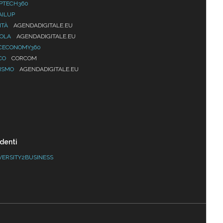
PTECH360
AILUP
ITÀ
AGENDADIGITALE.EU
UOLA
AGENDADIGITALE.EU
CECONOMY360
CO
CORCOM
ISMO
AGENDADIGITALE.EU
denti
VERSITY2BUSINESS