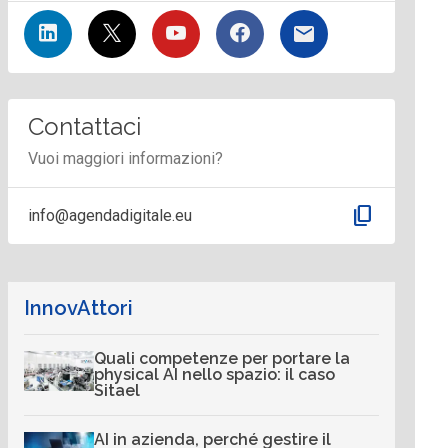
Contattaci
Vuoi maggiori informazioni?
content_copy
info@agendadigitale.eu
InnovAttori
Quali competenze per portare la
physical AI nello spazio: il caso
Sitael
AI in azienda, perché gestire il