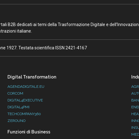
portali B2B dedicati ai temi della Trasformazione Digitale e dell’Innovazio
razioni italiane.
ione 1927. Testata scientifica ISSN 2421-4167
Digital Transformation
Ind
AGENDADIGITALE.EU
AGR
CORCOM
AUT
DIGITAL4EXECUTIVE
BAN
DIGITAL4PMI
ENE
TECHCOMPANY360
HEA
ZEROUNO
INN
INS
Funzioni di Business
MED