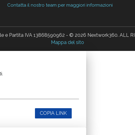
Contatta il nostro team per maggiori informazioni
ale e Partita IVA 13868590962 - © 2026 Nextwork360. AL
Mappa del sito
i.
COPIA LINK