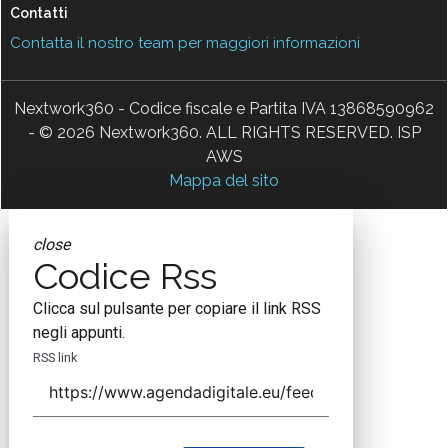
Contatti
Contatta il nostro team per maggiori informazioni
Nextwork360 - Codice fiscale e Partita IVA 13868590962
- © 2026 Nextwork360. ALL RIGHTS RESERVED. ISP
AWS
Mappa del sito
close
Codice Rss
Clicca sul pulsante per copiare il link RSS
negli appunti.
RSS link