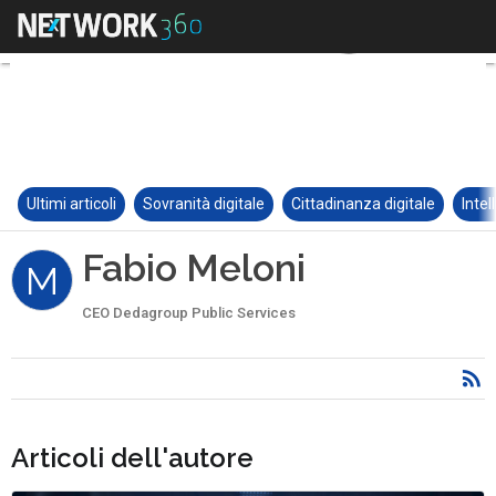
Ultimi articoli
Sovranità digitale
Cittadinanza digitale
Intel
Fabio Meloni
M
CEO Dedagroup Public Services
Articoli dell'autore