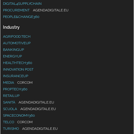
DIGITAL4SUPPLYCHAIN
PROCUREMENT
AGENDADIGITALE.EU
PEOPLE&CHANGE360
Industry
AGRIFOOD.TECH
AUTOMOTIVEUP
BANKINGUP
ENERGYUP
HEALTHTECH360
INNOVATION POST
INSURANCEUP
MEDIA
CORCOM
PROPTECH360
RETAILUP
SANITÀ
AGENDADIGITALE.EU
SCUOLA
AGENDADIGITALE.EU
SPACECONOMY360
TELCO
CORCOM
TURISMO
AGENDADIGITALE.EU