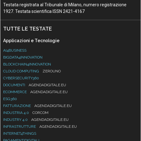
Testata registrata al Tribunale di Milano, numero registrazione
1927. Testata scientifica ISSN 2421-4167
TUTTE LE TESTATE
Applicazioni e Tecnologie
AI4BUSINESS
BIGDATA4INNOVATION
BLOCKCHAIN4INNOVATION
CLOUD COMPUTING
ZEROUNO
CYBERSECURITY360
DOCUMENTI
AGENDADIGITALE.EU
ECOMMERCE
AGENDADIGITALE.EU
ESG360
FATTURAZIONE
AGENDADIGITALE.EU
INDUSTRIA 4.0
CORCOM
INDUSTRY 4.0
AGENDADIGITALE.EU
INFRASTRUTTURE
AGENDADIGITALE.EU
INTERNET4THINGS
PAGAMENTIDIGITALI