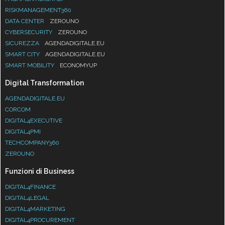
RISKMANAGEMENT360
DATA CENTER
ZEROUNO
CYBERSECURITY
ZEROUNO
SICUREZZA
AGENDADIGITALE.EU
SMART CITY
AGENDADIGITALE.EU
SMART MOBILITY
ECONOMYUP
Digital Transformation
AGENDADIGITALE.EU
CORCOM
DIGITAL4EXECUTIVE
DIGITAL4PMI
TECHCOMPANY360
ZEROUNO
Funzioni di Business
DIGITAL4FINANCE
DIGITAL4LEGAL
DIGITAL4MARKETING
DIGITAL4PROCUREMENT