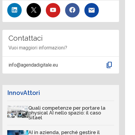
Contattaci
Vuoi maggiori informazioni?
content_copy
info@agendadigitale.eu
InnovAttori
Quali competenze per portare la
physical AI nello spazio: il caso
Sitael
AI in azienda, perché gestire il