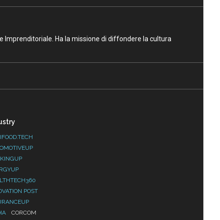
ne Imprenditoriale. Ha la missione di diffondere la cultura
ustry
IFOOD.TECH
OMOTIVEUP
KINGUP
RGYUP
LTHTECH360
OVATION POST
URANCEUP
IA
CORCOM