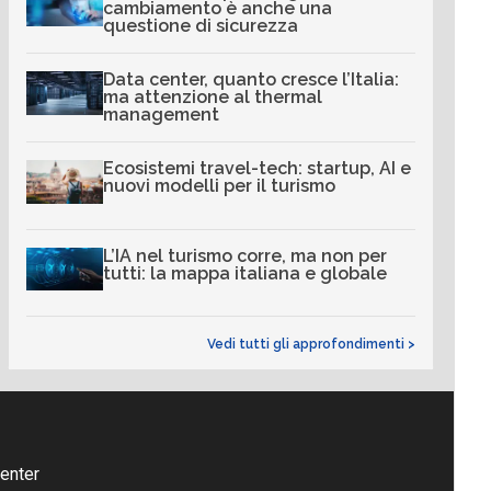
cambiamento è anche una
questione di sicurezza
Data center, quanto cresce l’Italia:
ma attenzione al thermal
management
Ecosistemi travel-tech: startup, AI e
nuovi modelli per il turismo
L’IA nel turismo corre, ma non per
tutti: la mappa italiana e globale
Vedi tutti gli approfondimenti >
enter