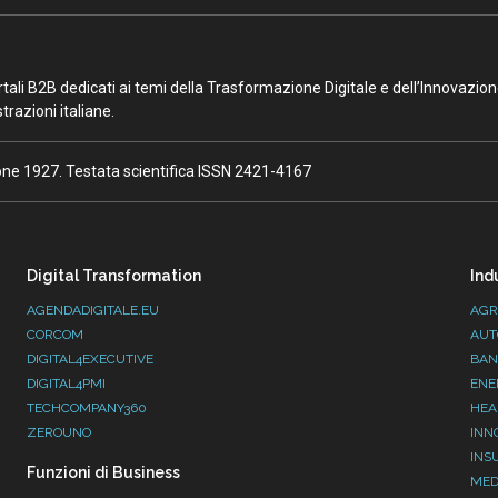
portali B2B dedicati ai temi della Trasformazione Digitale e dell’Innovazio
razioni italiane.
ione 1927. Testata scientifica ISSN 2421-4167
Digital Transformation
Ind
AGENDADIGITALE.EU
AGR
CORCOM
AUT
DIGITAL4EXECUTIVE
BAN
DIGITAL4PMI
ENE
TECHCOMPANY360
HEA
ZEROUNO
INN
INS
Funzioni di Business
MED