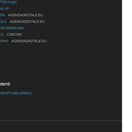
PTECH360
AILUP
ITÀ
AGENDADIGITALE.EU
UOLA
AGENDADIGITALE.EU
CECONOMY360
CO
CORCOM
ISMO
AGENDADIGITALE.EU
denti
VERSITY2BUSINESS