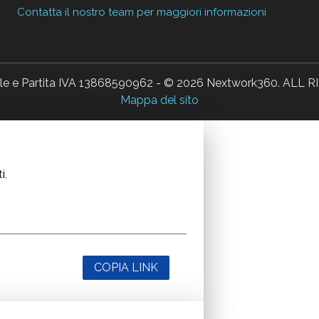
Contatta il nostro team per maggiori informazioni
ale e Partita IVA 13868590962 - © 2026 Nextwork360. AL
Mappa del sito
i.
COPIA LINK