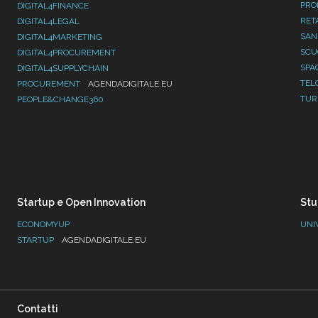
PRO
DIGITAL4FINANCE
RET
DIGITAL4LEGAL
SAN
DIGITAL4MARKETING
SC
DIGITAL4PROCUREMENT
SPA
DIGITAL4SUPPLYCHAIN
TEL
PROCUREMENT
AGENDADIGITALE.EU
TUR
PEOPLE&CHANGE360
Startup e Open Innovation
Stu
ECONOMYUP
UNI
STARTUP
AGENDADIGITALE.EU
Contatti