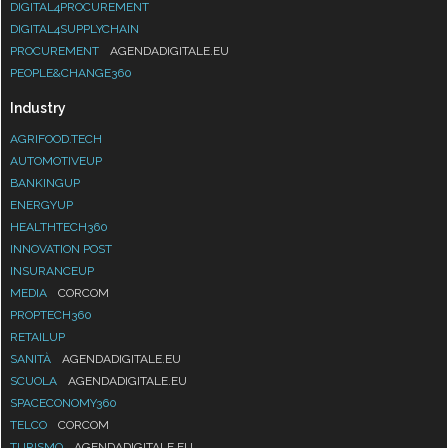
DIGITAL4PROCUREMENT
DIGITAL4SUPPLYCHAIN
PROCUREMENT
AGENDADIGITALE.EU
PEOPLE&CHANGE360
Industry
AGRIFOOD.TECH
AUTOMOTIVEUP
BANKINGUP
ENERGYUP
HEALTHTECH360
INNOVATION POST
INSURANCEUP
MEDIA
CORCOM
PROPTECH360
RETAILUP
SANITÀ
AGENDADIGITALE.EU
SCUOLA
AGENDADIGITALE.EU
SPACECONOMY360
TELCO
CORCOM
TURISMO
AGENDADIGITALE.EU