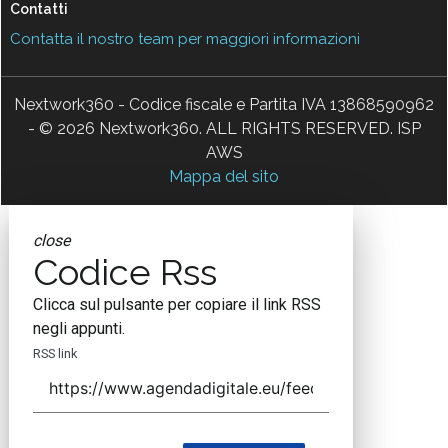
Contatti
Contatta il nostro team per maggiori informazioni
Nextwork360 - Codice fiscale e Partita IVA 13868590962
- © 2026 Nextwork360. ALL RIGHTS RESERVED. ISP
AWS
Mappa del sito
close
Codice Rss
Clicca sul pulsante per copiare il link RSS
negli appunti.
RSS link