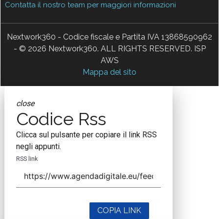
Contatta il nostro team per maggiori informazioni
Nextwork360 - Codice fiscale e Partita IVA 13868590962
- © 2026 Nextwork360. ALL RIGHTS RESERVED. ISP
AWS
Mappa del sito
close
Codice Rss
Clicca sul pulsante per copiare il link RSS
negli appunti.
RSS link
COPIA LINK