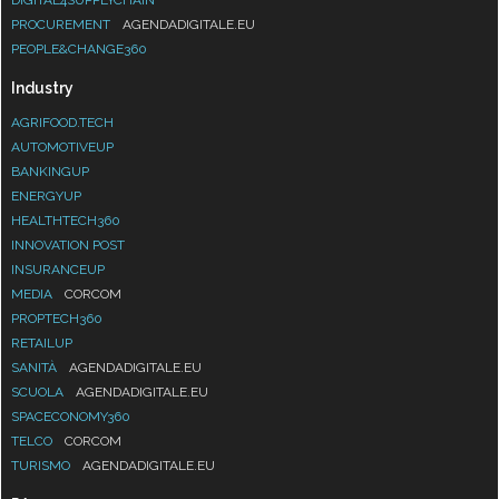
DIGITAL4SUPPLYCHAIN
PROCUREMENT
AGENDADIGITALE.EU
PEOPLE&CHANGE360
Industry
AGRIFOOD.TECH
AUTOMOTIVEUP
BANKINGUP
ENERGYUP
HEALTHTECH360
INNOVATION POST
INSURANCEUP
MEDIA
CORCOM
PROPTECH360
RETAILUP
SANITÀ
AGENDADIGITALE.EU
SCUOLA
AGENDADIGITALE.EU
SPACECONOMY360
TELCO
CORCOM
TURISMO
AGENDADIGITALE.EU