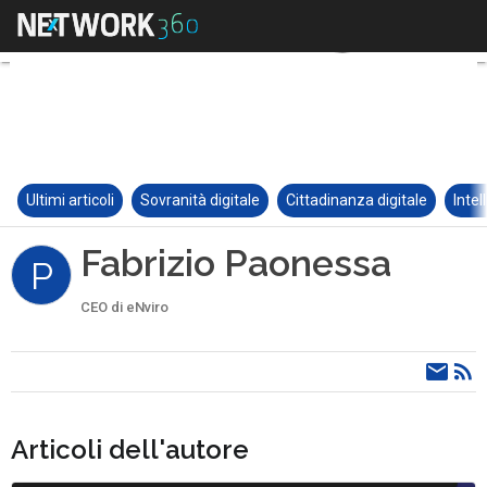
Ultimi articoli
Sovranità digitale
Cittadinanza digitale
Intel
Fabrizio Paonessa
P
CEO di eNviro
Articoli dell'autore