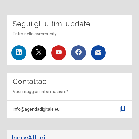
Segui gli ultimi update
Entra nella community
Contattaci
Vuoi maggiori informazioni?
content_copy
info@agendadigitale.eu
InnovAttori