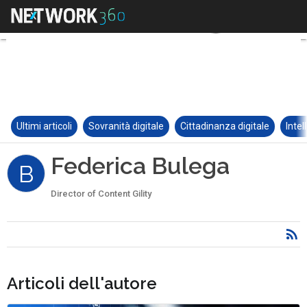
Ultimi articoli
Sovranità digitale
Cittadinanza digitale
Intel
Federica Bulega
B
Director of Content Gility
Articoli dell'autore