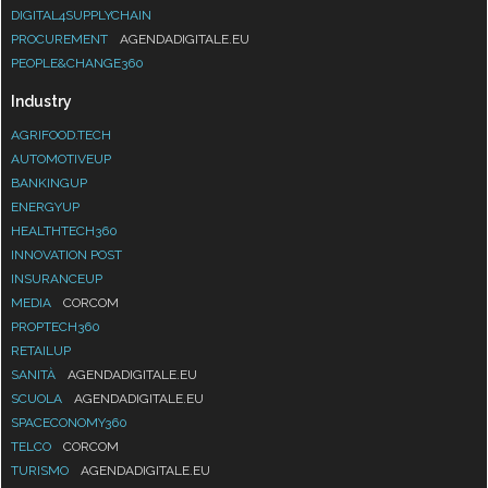
DIGITAL4SUPPLYCHAIN
PROCUREMENT
AGENDADIGITALE.EU
PEOPLE&CHANGE360
Industry
AGRIFOOD.TECH
AUTOMOTIVEUP
BANKINGUP
ENERGYUP
HEALTHTECH360
INNOVATION POST
INSURANCEUP
MEDIA
CORCOM
PROPTECH360
RETAILUP
SANITÀ
AGENDADIGITALE.EU
SCUOLA
AGENDADIGITALE.EU
SPACECONOMY360
TELCO
CORCOM
TURISMO
AGENDADIGITALE.EU