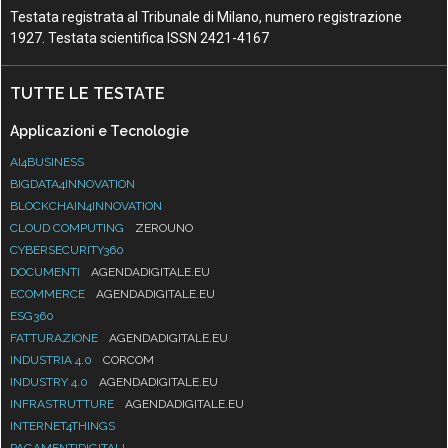
Testata registrata al Tribunale di Milano, numero registrazione
1927. Testata scientifica ISSN 2421-4167
TUTTE LE TESTATE
Applicazioni e Tecnologie
AI4BUSINESS
BIGDATA4INNOVATION
BLOCKCHAIN4INNOVATION
CLOUD COMPUTING
ZEROUNO
CYBERSECURITY360
DOCUMENTI
AGENDADIGITALE.EU
ECOMMERCE
AGENDADIGITALE.EU
ESG360
FATTURAZIONE
AGENDADIGITALE.EU
INDUSTRIA 4.0
CORCOM
INDUSTRY 4.0
AGENDADIGITALE.EU
INFRASTRUTTURE
AGENDADIGITALE.EU
INTERNET4THINGS
PAGAMENTIDIGITALI