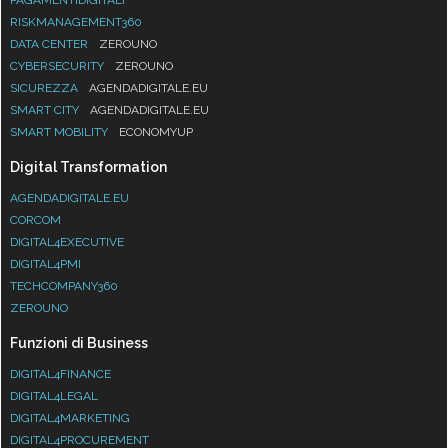
RISKMANAGEMENT360
DATA CENTER
ZEROUNO
CYBERSECURITY
ZEROUNO
SICUREZZA
AGENDADIGITALE.EU
SMART CITY
AGENDADIGITALE.EU
SMART MOBILITY
ECONOMYUP
Digital Transformation
AGENDADIGITALE.EU
CORCOM
DIGITAL4EXECUTIVE
DIGITAL4PMI
TECHCOMPANY360
ZEROUNO
Funzioni di Business
DIGITAL4FINANCE
DIGITAL4LEGAL
DIGITAL4MARKETING
DIGITAL4PROCUREMENT