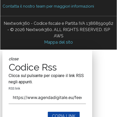
Contatta il nostro team per maggiori informazioni
Nextwork360 - Codice fiscale e Partita IVA 13868590962
- © 2026 Nextwork360. ALL RIGHTS RESERVED. ISP
AWS
Mappa del sito
close
Codice Rss
Clicca sul pulsante per copiare il link RSS
negli appunti.
RSS link
COPIA LINK