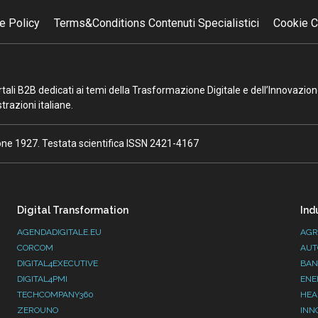
e Policy
Terms&Conditions Contenuti Specialistici
Cookie C
portali B2B dedicati ai temi della Trasformazione Digitale e dell’Innovazio
razioni italiane.
ione 1927. Testata scientifica ISSN 2421-4167
Digital Transformation
Ind
AGENDADIGITALE.EU
AGR
CORCOM
AUT
DIGITAL4EXECUTIVE
BAN
DIGITAL4PMI
ENE
TECHCOMPANY360
HEA
ZEROUNO
INN