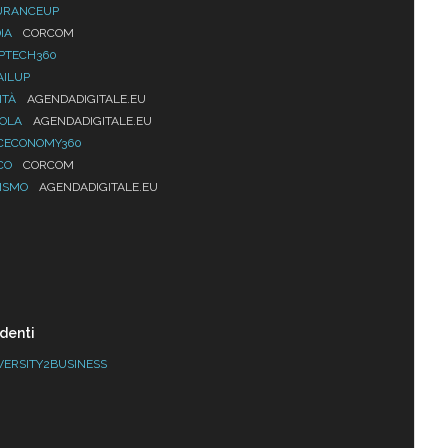
URANCEUP
IA
CORCOM
PTECH360
AILUP
ITÀ
AGENDADIGITALE.EU
UOLA
AGENDADIGITALE.EU
CECONOMY360
CO
CORCOM
ISMO
AGENDADIGITALE.EU
denti
VERSITY2BUSINESS