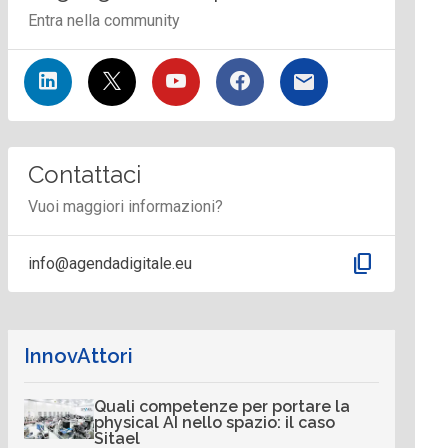
Entra nella community
Contattaci
Vuoi maggiori informazioni?
content_copy
info@agendadigitale.eu
InnovAttori
Quali competenze per portare la
physical AI nello spazio: il caso
Sitael