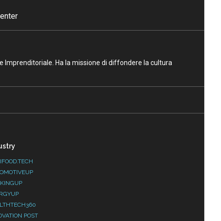
enter
ne Imprenditoriale. Ha la missione di diffondere la cultura
ustry
IFOOD.TECH
OMOTIVEUP
KINGUP
RGYUP
LTHTECH360
OVATION POST