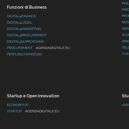
INS
Funzioni di Business
MED
PRO
DIGITAL4FINANCE
RET
DIGITAL4LEGAL
SAN
DIGITAL4MARKETING
SC
DIGITAL4PROCUREMENT
SPA
DIGITAL4SUPPLYCHAIN
TEL
PROCUREMENT
AGENDADIGITALE.EU
TUR
PEOPLE&CHANGE360
Startup e Open Innovation
Stu
ECONOMYUP
UNI
STARTUP
AGENDADIGITALE.EU