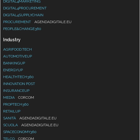
DIGITAL4MARKETING
DIGITAL4PROCUREMENT
DIGITAL4SUPPLYCHAIN
PROCUREMENT
AGENDADIGITALE.EU
PEOPLE&CHANGE360
Industry
AGRIFOOD.TECH
AUTOMOTIVEUP
BANKINGUP
ENERGYUP
HEALTHTECH360
INNOVATION POST
INSURANCEUP
MEDIA
CORCOM
PROPTECH360
RETAILUP
SANITÀ
AGENDADIGITALE.EU
SCUOLA
AGENDADIGITALE.EU
SPACECONOMY360
TELCO
CORCOM