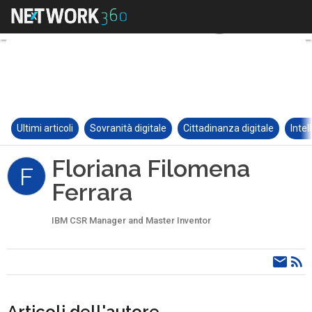
Ultimi articoli
Sovranità digitale
Cittadinanza digitale
Intel
Floriana Filomena
F
Ferrara
IBM CSR Manager and Master Inventor
Articoli dell'autore