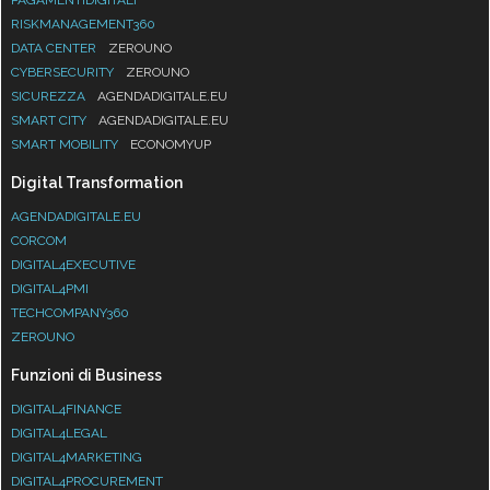
RISKMANAGEMENT360
DATA CENTER
ZEROUNO
CYBERSECURITY
ZEROUNO
SICUREZZA
AGENDADIGITALE.EU
SMART CITY
AGENDADIGITALE.EU
SMART MOBILITY
ECONOMYUP
Digital Transformation
AGENDADIGITALE.EU
CORCOM
DIGITAL4EXECUTIVE
DIGITAL4PMI
TECHCOMPANY360
ZEROUNO
Funzioni di Business
DIGITAL4FINANCE
DIGITAL4LEGAL
DIGITAL4MARKETING
DIGITAL4PROCUREMENT