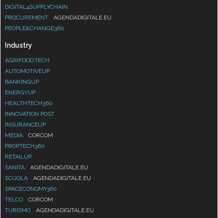
DIGITAL4SUPPLYCHAIN
PROCUREMENT
AGENDADIGITALE.EU
PEOPLE&CHANGE360
Industry
AGRIFOOD.TECH
AUTOMOTIVEUP
BANKINGUP
ENERGYUP
HEALTHTECH360
INNOVATION POST
INSURANCEUP
MEDIA
CORCOM
PROPTECH360
RETAILUP
SANITÀ
AGENDADIGITALE.EU
SCUOLA
AGENDADIGITALE.EU
SPACECONOMY360
TELCO
CORCOM
TURISMO
AGENDADIGITALE.EU