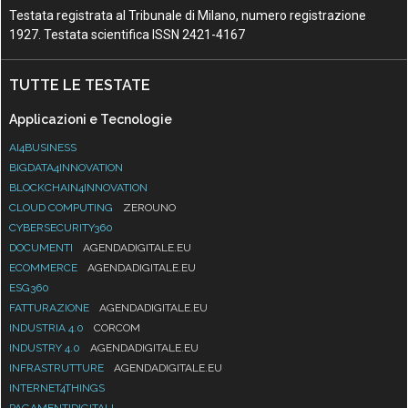
Testata registrata al Tribunale di Milano, numero registrazione
1927. Testata scientifica ISSN 2421-4167
TUTTE LE TESTATE
Applicazioni e Tecnologie
AI4BUSINESS
BIGDATA4INNOVATION
BLOCKCHAIN4INNOVATION
CLOUD COMPUTING
ZEROUNO
CYBERSECURITY360
DOCUMENTI
AGENDADIGITALE.EU
ECOMMERCE
AGENDADIGITALE.EU
ESG360
FATTURAZIONE
AGENDADIGITALE.EU
INDUSTRIA 4.0
CORCOM
INDUSTRY 4.0
AGENDADIGITALE.EU
INFRASTRUTTURE
AGENDADIGITALE.EU
INTERNET4THINGS
PAGAMENTIDIGITALI