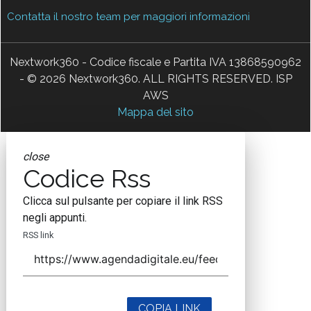
Contatta il nostro team per maggiori informazioni
Nextwork360 - Codice fiscale e Partita IVA 13868590962
- © 2026 Nextwork360. ALL RIGHTS RESERVED. ISP
AWS
Mappa del sito
close
Codice Rss
Clicca sul pulsante per copiare il link RSS
negli appunti.
RSS link
COPIA LINK