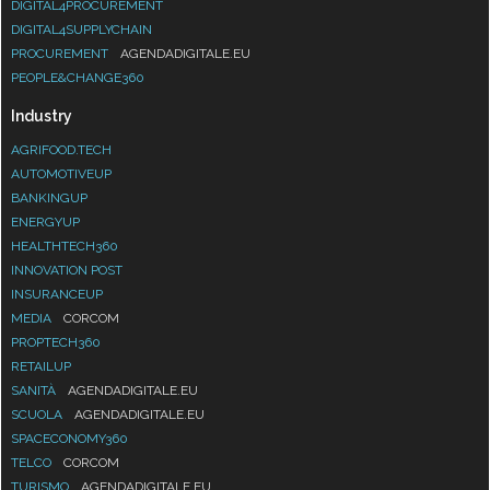
DIGITAL4PROCUREMENT
DIGITAL4SUPPLYCHAIN
PROCUREMENT
AGENDADIGITALE.EU
PEOPLE&CHANGE360
Industry
AGRIFOOD.TECH
AUTOMOTIVEUP
BANKINGUP
ENERGYUP
HEALTHTECH360
INNOVATION POST
INSURANCEUP
MEDIA
CORCOM
PROPTECH360
RETAILUP
SANITÀ
AGENDADIGITALE.EU
SCUOLA
AGENDADIGITALE.EU
SPACECONOMY360
TELCO
CORCOM
TURISMO
AGENDADIGITALE.EU