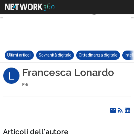
Ultimi articoli
Sovranità digitale
Cittadinanza digitale
Intel
Francesca Lonardo
L
P4i
Articoli dell'autore