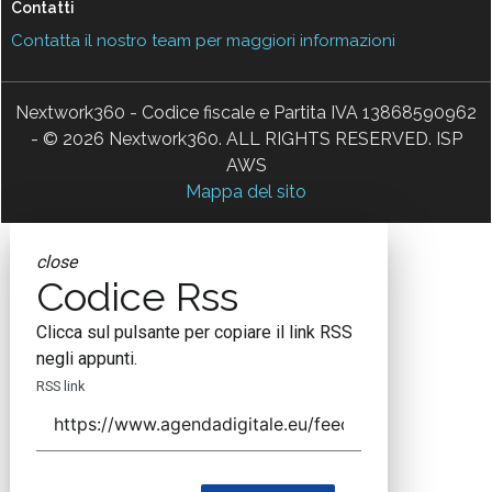
Contatti
Contatta il nostro team per maggiori informazioni
Nextwork360 - Codice fiscale e Partita IVA 13868590962
- © 2026 Nextwork360. ALL RIGHTS RESERVED. ISP
AWS
Mappa del sito
close
Codice Rss
Clicca sul pulsante per copiare il link RSS
negli appunti.
RSS link