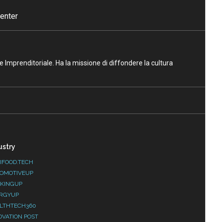
enter
ne Imprenditoriale. Ha la missione di diffondere la cultura
ustry
IFOOD.TECH
OMOTIVEUP
KINGUP
RGYUP
LTHTECH360
OVATION POST