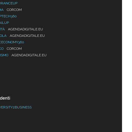
URANCEUP
IA
CORCOM
PTECH360
AILUP
ITÀ
AGENDADIGITALE.EU
UOLA
AGENDADIGITALE.EU
CECONOMY360
CO
CORCOM
ISMO
AGENDADIGITALE.EU
denti
VERSITY2BUSINESS