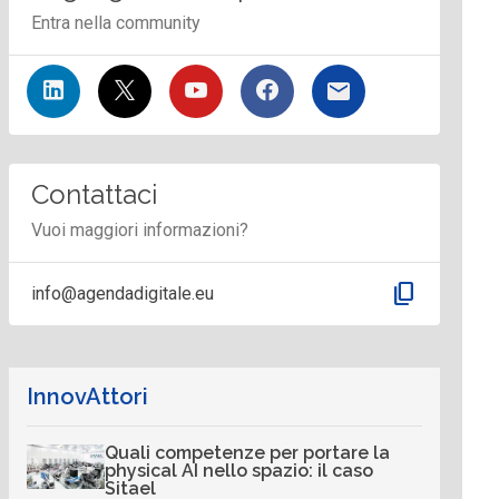
Entra nella community
Contattaci
Vuoi maggiori informazioni?
content_copy
info@agendadigitale.eu
InnovAttori
Quali competenze per portare la
physical AI nello spazio: il caso
Sitael