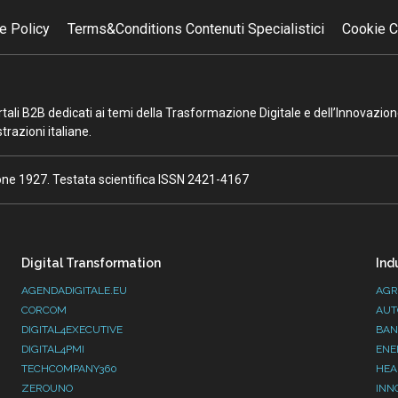
e Policy
Terms&Conditions Contenuti Specialistici
Cookie C
portali B2B dedicati ai temi della Trasformazione Digitale e dell’Innovazio
razioni italiane.
ione 1927. Testata scientifica ISSN 2421-4167
Digital Transformation
Ind
AGENDADIGITALE.EU
AGR
CORCOM
AUT
DIGITAL4EXECUTIVE
BAN
DIGITAL4PMI
ENE
TECHCOMPANY360
HEA
ZEROUNO
INN