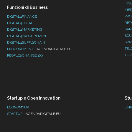
INS
Funzioni di Business
MED
PRO
DIGITAL4FINANCE
RET
DIGITAL4LEGAL
SAN
DIGITAL4MARKETING
SC
DIGITAL4PROCUREMENT
SPA
DIGITAL4SUPPLYCHAIN
TEL
PROCUREMENT
AGENDADIGITALE.EU
TUR
PEOPLE&CHANGE360
Startup e Open Innovation
Stu
ECONOMYUP
UNI
STARTUP
AGENDADIGITALE.EU