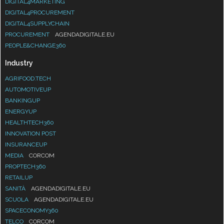
DIGITAL4MARKETING
DIGITAL4PROCUREMENT
DIGITAL4SUPPLYCHAIN
PROCUREMENT
AGENDADIGITALE.EU
PEOPLE&CHANGE360
Industry
AGRIFOOD.TECH
AUTOMOTIVEUP
BANKINGUP
ENERGYUP
HEALTHTECH360
INNOVATION POST
INSURANCEUP
MEDIA
CORCOM
PROPTECH360
RETAILUP
SANITÀ
AGENDADIGITALE.EU
SCUOLA
AGENDADIGITALE.EU
SPACECONOMY360
TELCO
CORCOM