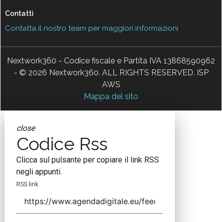
Contatti
Contatta il nostro team per maggiori informazioni
Nextwork360 - Codice fiscale e Partita IVA 13868590962
- © 2026 Nextwork360. ALL RIGHTS RESERVED. ISP
AWS
Mappa del sito
close
Codice Rss
Clicca sul pulsante per copiare il link RSS
negli appunti.
RSS link