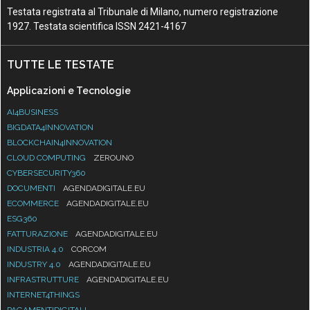
Testata registrata al Tribunale di Milano, numero registrazione
1927. Testata scientifica ISSN 2421-4167
TUTTE LE TESTATE
Applicazioni e Tecnologie
AI4BUSINESS
BIGDATA4INNOVATION
BLOCKCHAIN4INNOVATION
CLOUD COMPUTING
ZEROUNO
CYBERSECURITY360
DOCUMENTI
AGENDADIGITALE.EU
ECOMMERCE
AGENDADIGITALE.EU
ESG360
FATTURAZIONE
AGENDADIGITALE.EU
INDUSTRIA 4.0
CORCOM
INDUSTRY 4.0
AGENDADIGITALE.EU
INFRASTRUTTURE
AGENDADIGITALE.EU
INTERNET4THINGS
PAGAMENTIDIGITALI