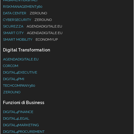
RISKMANAGEMENT360
DATA CENTER
ZEROUNO
CYBERSECURITY
ZEROUNO
SICUREZZA
AGENDADIGITALE.EU
SMART CITY
AGENDADIGITALE.EU
SMART MOBILITY
ECONOMYUP
Digital Transformation
AGENDADIGITALE.EU
CORCOM
DIGITAL4EXECUTIVE
DIGITAL4PMI
TECHCOMPANY360
ZEROUNO
Funzioni di Business
DIGITAL4FINANCE
DIGITAL4LEGAL
DIGITAL4MARKETING
DIGITAL4PROCUREMENT