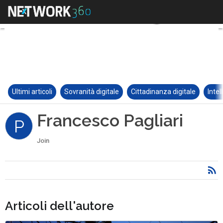
Ultimi articoli
Sovranità digitale
Cittadinanza digitale
Intel
Francesco Pagliari
P
Join
Articoli dell'autore