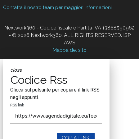
Contatta il nostro team per maggiori informazioni
Nextwork360 - Codice fiscale e Partita IVA 13868590962
- © 2026 Nextwork360. ALL RIGHTS RESERVED. ISP
AWS
Mappa del sito
close
Codice Rss
Clicca sul pulsante per copiare il link RSS
negli appunti.
RSS link
COPIA LINK