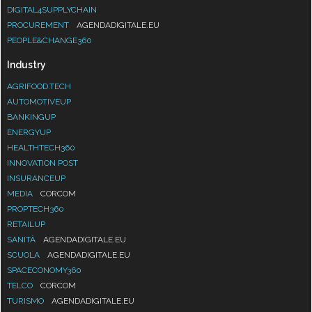
DIGITAL4SUPPLYCHAIN
PROCUREMENT
AGENDADIGITALE.EU
PEOPLE&CHANGE360
Industry
AGRIFOOD.TECH
AUTOMOTIVEUP
BANKINGUP
ENERGYUP
HEALTHTECH360
INNOVATION POST
INSURANCEUP
MEDIA
CORCOM
PROPTECH360
RETAILUP
SANITÀ
AGENDADIGITALE.EU
SCUOLA
AGENDADIGITALE.EU
SPACECONOMY360
TELCO
CORCOM
TURISMO
AGENDADIGITALE.EU