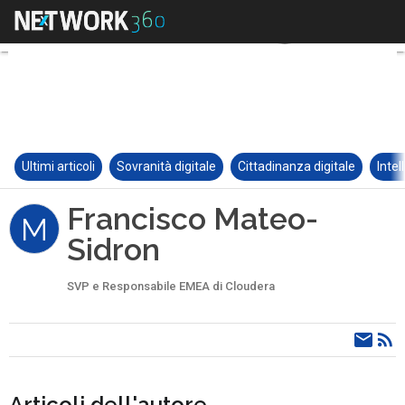
Ultimi articoli
Sovranità digitale
Cittadinanza digitale
Intel
Francisco Mateo-
M
Sidron
SVP e Responsabile EMEA di Cloudera
Articoli dell'autore