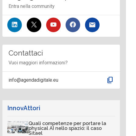
Entra nella community
Contattaci
Vuoi maggiori informazioni?
content_copy
info@agendadigitale.eu
InnovAttori
Quali competenze per portare la
physical AI nello spazio: il caso
Sitael