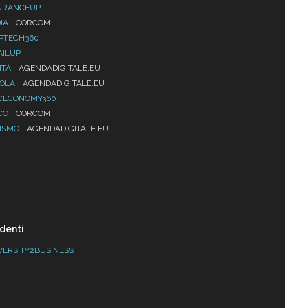
URANCEUP
IA
CORCOM
PTECH360
AILUP
ITÀ
AGENDADIGITALE.EU
UOLA
AGENDADIGITALE.EU
CECONOMY360
CO
CORCOM
ISMO
AGENDADIGITALE.EU
denti
VERSITY2BUSINESS