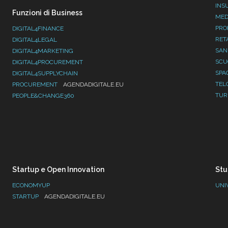
INS
Funzioni di Business
MED
PRO
DIGITAL4FINANCE
RET
DIGITAL4LEGAL
SAN
DIGITAL4MARKETING
SC
DIGITAL4PROCUREMENT
SPA
DIGITAL4SUPPLYCHAIN
TEL
PROCUREMENT
AGENDADIGITALE.EU
TUR
PEOPLE&CHANGE360
Startup e Open Innovation
Stu
ECONOMYUP
UNI
STARTUP
AGENDADIGITALE.EU