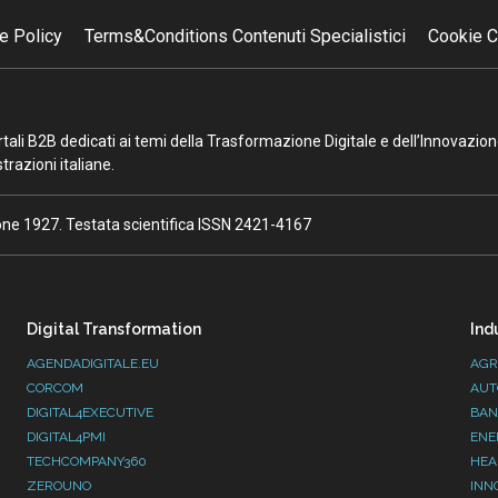
e Policy
Terms&Conditions Contenuti Specialistici
Cookie C
portali B2B dedicati ai temi della Trasformazione Digitale e dell’Innovazio
razioni italiane.
ione 1927. Testata scientifica ISSN 2421-4167
Digital Transformation
Ind
AGENDADIGITALE.EU
AGR
CORCOM
AUT
DIGITAL4EXECUTIVE
BAN
DIGITAL4PMI
ENE
TECHCOMPANY360
HEA
ZEROUNO
INN