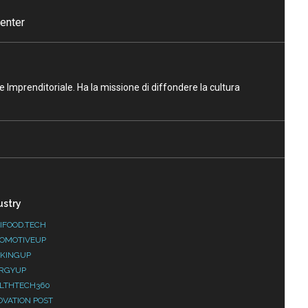
enter
ne Imprenditoriale. Ha la missione di diffondere la cultura
ustry
IFOOD.TECH
OMOTIVEUP
KINGUP
RGYUP
LTHTECH360
OVATION POST