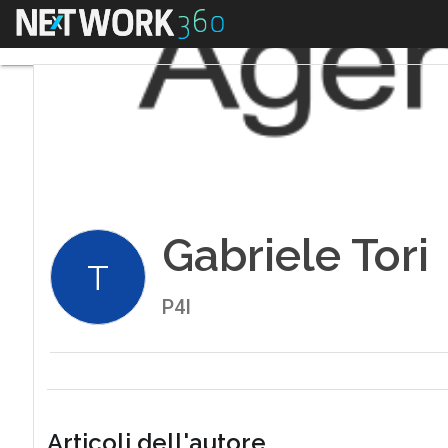
Menu
Gabriele Tori
T
P4I
Articoli dell'autore