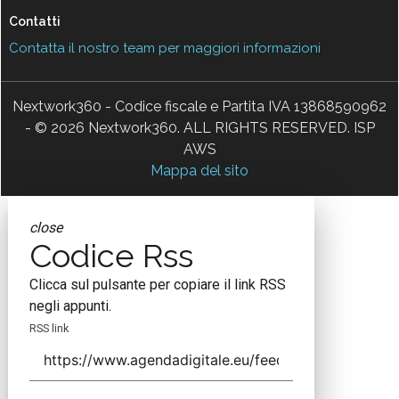
Contatti
Contatta il nostro team per maggiori informazioni
Nextwork360 - Codice fiscale e Partita IVA 13868590962
- © 2026 Nextwork360. ALL RIGHTS RESERVED. ISP
AWS
Mappa del sito
close
Codice Rss
Clicca sul pulsante per copiare il link RSS
negli appunti.
RSS link