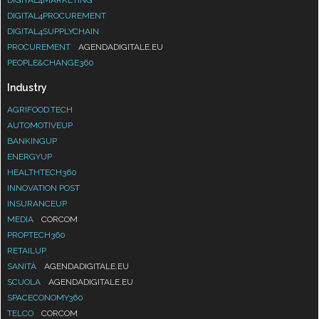
DIGITAL4MARKETING
DIGITAL4PROCUREMENT
DIGITAL4SUPPLYCHAIN
PROCUREMENT
AGENDADIGITALE.EU
PEOPLE&CHANGE360
Industry
AGRIFOOD.TECH
AUTOMOTIVEUP
BANKINGUP
ENERGYUP
HEALTHTECH360
INNOVATION POST
INSURANCEUP
MEDIA
CORCOM
PROPTECH360
RETAILUP
SANITÀ
AGENDADIGITALE.EU
SCUOLA
AGENDADIGITALE.EU
SPACECONOMY360
TELCO
CORCOM