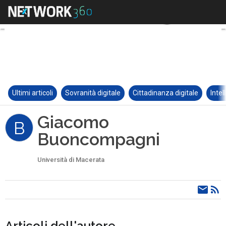
Ultimi articoli
Sovranità digitale
Cittadinanza digitale
Intel
Giacomo
B
Buoncompagni
Università di Macerata
Articoli dell'autore